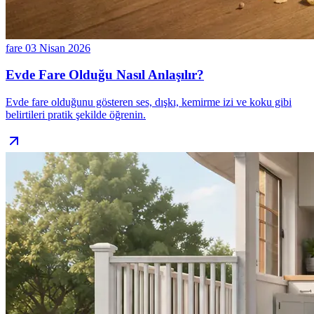
fare
03 Nisan 2026
Evde Fare Olduğu Nasıl Anlaşılır?
Evde fare olduğunu gösteren ses, dışkı, kemirme izi ve koku gibi
belirtileri pratik şekilde öğrenin.