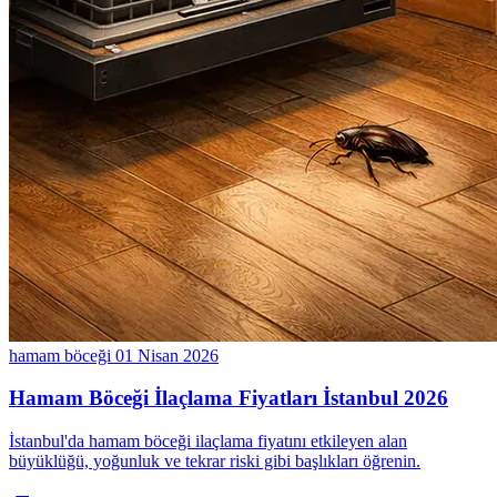
hamam böceği
01 Nisan 2026
Hamam Böceği İlaçlama Fiyatları İstanbul 2026
İstanbul'da hamam böceği ilaçlama fiyatını etkileyen alan
büyüklüğü, yoğunluk ve tekrar riski gibi başlıkları öğrenin.