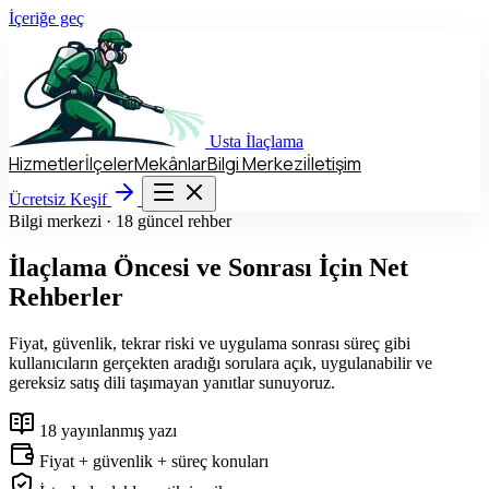
İçeriğe geç
Usta
İlaçlama
Hizmetler
İlçeler
Mekânlar
Bilgi Merkezi
İletişim
Hizmetler
İlçeler
Mekânlar
Bilgi Merkezi
İletişim
Ücretsiz Keşif
Ücretsiz Keşif
Bilgi merkezi · 18 güncel rehber
İlaçlama Öncesi ve Sonrası İçin Net
Rehberler
Fiyat, güvenlik, tekrar riski ve uygulama sonrası süreç gibi
kullanıcıların gerçekten aradığı sorulara açık, uygulanabilir ve
gereksiz satış dili taşımayan yanıtlar sunuyoruz.
18 yayınlanmış yazı
Fiyat + güvenlik + süreç konuları