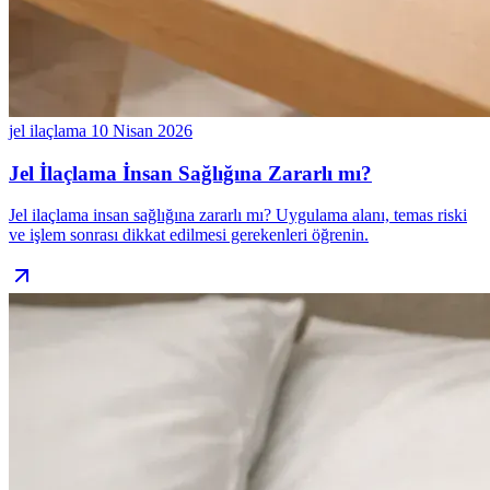
jel ilaçlama
10 Nisan 2026
Jel İlaçlama İnsan Sağlığına Zararlı mı?
Jel ilaçlama insan sağlığına zararlı mı? Uygulama alanı, temas riski
ve işlem sonrası dikkat edilmesi gerekenleri öğrenin.