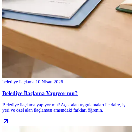
belediye ilaçlama
10 Nisan 2026
Belediye İlaçlama Yapıyor mu?
Belediye ilaçlama yapıyor mu? Açık alan uygulamaları ile daire, iş
yeri ve özel alan ilaçlaması arasındaki farkları öğrenin.