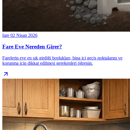
fare
02 Nisan 2026
Fare Eve Nereden Girer?
Farelerin eve en sık girdiği boşlukları, bina içi geçiş noktalarını ve
korunma için dikkat edilmesi gerekenleri öğrenin.