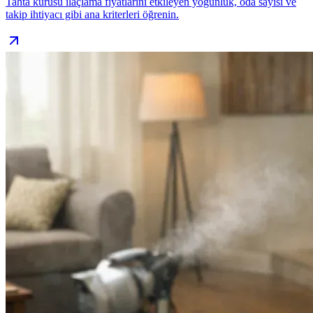
Tahta kurusu ilaçlama fiyatlarını etkileyen yoğunluk, oda sayısı ve
takip ihtiyacı gibi ana kriterleri öğrenin.