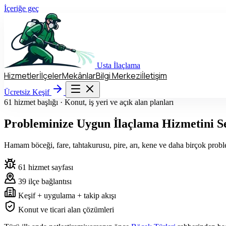
İçeriğe geç
Usta
İlaçlama
Hizmetler
İlçeler
Mekânlar
Bilgi Merkezi
İletişim
Hizmetler
İlçeler
Mekânlar
Bilgi Merkezi
İletişim
Ücretsiz Keşif
Ücretsiz Keşif
61 hizmet başlığı · Konut, iş yeri ve açık alan planları
Probleminize Uygun İlaçlama Hizmetini S
Hamam böceği, fare, tahtakurusu, pire, arı, kene ve daha birçok problem
61 hizmet sayfası
39 ilçe bağlantısı
Keşif + uygulama + takip akışı
Konut ve ticari alan çözümleri