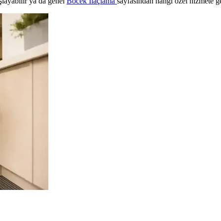
şlayabilir ya da genel
Böcek İlaçlama
sayfasından hangi özel hizmete ge