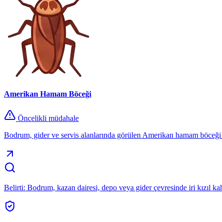
Amerikan Hamam Böceği
Öncelikli müdahale
Bodrum, gider ve servis alanlarında görülen Amerikan hamam böceği 
Belirti:
Bodrum, kazan dairesi, depo veya gider çevresinde iri kızıl k