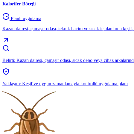
Kalorifer Böceği
Planlı uygulama
Kazan dairesi, çamaşır odası, teknik hacim ve sıcak iç alanlarda keşif,
Belirti:
Kazan dairesi, çamaşır odası, sıcak depo veya cihaz arkalarınd
Yaklaşım:
Keşif ve uygun zamanlamayla kontrollü uygulama planı