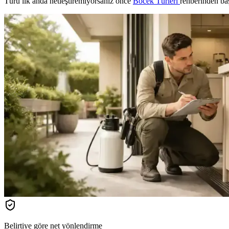
Türü ilk anda netleştiremiyorsanız önce
Böcek Türleri
rehberinden ba
Belirtiye göre net yönlendirme