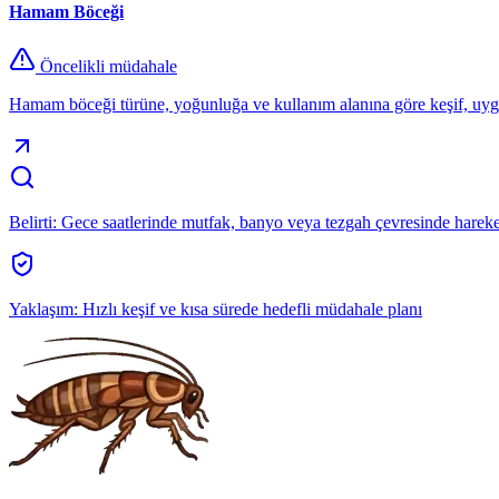
Hamam Böceği
Öncelikli müdahale
Hamam böceği türüne, yoğunluğa ve kullanım alanına göre keşif, uygu
Belirti:
Gece saatlerinde mutfak, banyo veya tezgah çevresinde hareke
Yaklaşım:
Hızlı keşif ve kısa sürede hedefli müdahale planı