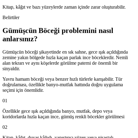
Kitap, kâğıt ve bazı yüzeylerde zaman içinde zarar oluşturabilir.
Belirtiler
Gümüşcün Böceği problemini nasıl
anlarsınız?
Gümüşcün böceği şikayetinde en sık sahne, gece ışık açıldığında
zemine yakın bölgede hızla kaçan parlak ince böceklerdir. Nemli
alan tekrarı ve aynı köşelerde görülme paterni de önemli bir
sinyaldir.
Yavru hamam böceği veya benzer hızlı türlerle karışabilir. Tür
doğrulaması, özellikle banyo-mutfak hattında doğru uygulama
seçimi için önemlidir.
01
Özellikle gece ışık açıldığında banyo, mutfak, depo veya
koridorlarda hızla kaçan ince, gümüş renkli böcekler görülmesi
02
Kitap, kâğıt, duvar kâğıdı, yapıştırıcı yüzey veya nişastalı