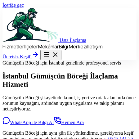
İçeriğe geç
Usta
İlaçlama
Hizmetler
İlçeler
Mekânlar
Bilgi Merkezi
İletişim
Hizmetler
İlçeler
Mekânlar
Bilgi Merkezi
İletişim
Ücretsiz Keşif
Ücretsiz Keşif
Gümüşcün Böceği için İstanbul genelinde profesyonel servis
İstanbul
Gümüşcün Böceği
İlaçlama
Hizmeti
Gümüşcün Böceği şikayetinde konut, iş yeri ve ortak alanlarda önce
sorunun kaynağını, ardından uygun uygulama ve takip planını
netleştiriyoruz.
WhatsApp ile Bilgi Al
Hemen Ara
Gümüşcün Böceği için aynı gün ilk yönlendirme, gerekiyorsa keşif
ve uygulama planını tek hat üzerinden netleştiriyoruz.
0545 141 25