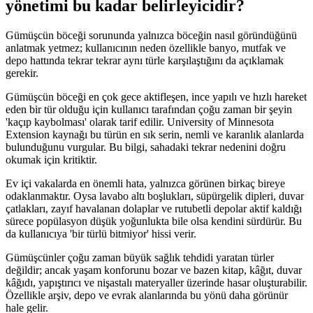
yönetimi bu kadar belirleyicidir?
Gümüşcün böceği sorununda yalnızca böceğin nasıl göründüğünü
anlatmak yetmez; kullanıcının neden özellikle banyo, mutfak ve
depo hattında tekrar tekrar aynı türle karşılaştığını da açıklamak
gerekir.
Gümüşcün böceği en çok gece aktifleşen, ince yapılı ve hızlı hareket
eden bir tür olduğu için kullanıcı tarafından çoğu zaman bir şeyin
'kaçıp kaybolması' olarak tarif edilir. University of Minnesota
Extension kaynağı bu türün en sık serin, nemli ve karanlık alanlarda
bulunduğunu vurgular. Bu bilgi, sahadaki tekrar nedenini doğru
okumak için kritiktir.
Ev içi vakalarda en önemli hata, yalnızca görünen birkaç bireye
odaklanmaktır. Oysa lavabo altı boşlukları, süpürgelik dipleri, duvar
çatlakları, zayıf havalanan dolaplar ve rutubetli depolar aktif kaldığı
sürece popülasyon düşük yoğunlukta bile olsa kendini sürdürür. Bu
da kullanıcıya 'bir türlü bitmiyor' hissi verir.
Gümüşcünler çoğu zaman büyük sağlık tehdidi yaratan türler
değildir; ancak yaşam konforunu bozar ve bazen kitap, kâğıt, duvar
kâğıdı, yapıştırıcı ve nişastalı materyaller üzerinde hasar oluşturabilir.
Özellikle arşiv, depo ve evrak alanlarında bu yönü daha görünür
hale gelir.