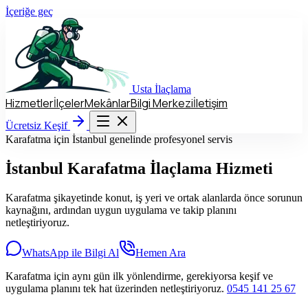
İçeriğe geç
Usta
İlaçlama
Hizmetler
İlçeler
Mekânlar
Bilgi Merkezi
İletişim
Hizmetler
İlçeler
Mekânlar
Bilgi Merkezi
İletişim
Ücretsiz Keşif
Ücretsiz Keşif
Karafatma için İstanbul genelinde profesyonel servis
İstanbul
Karafatma
İlaçlama Hizmeti
Karafatma şikayetinde konut, iş yeri ve ortak alanlarda önce sorunun
kaynağını, ardından uygun uygulama ve takip planını
netleştiriyoruz.
WhatsApp ile Bilgi Al
Hemen Ara
Karafatma için aynı gün ilk yönlendirme, gerekiyorsa keşif ve
uygulama planını tek hat üzerinden netleştiriyoruz.
0545 141 25 67