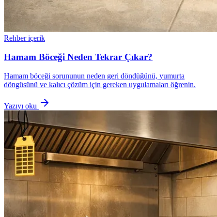
Rehber içerik
Hamam Böceği Neden Tekrar Çıkar?
Hamam böceği sorununun neden geri döndüğünü, yumurta
döngüsünü ve kalıcı çözüm için gereken uygulamaları öğrenin.
Yazıyı oku