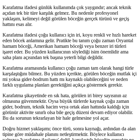
Karafatma ifadesi günlük kullanımda çok yaygındır; ancak teknik
açıdan tek bir türe karşılık gelmez. Bu nedenle profesyonel
yaklaşım, kelimeyi değil görülen böceğin gerçek türünü ve geçiş
hattını esas alır.
Karafatma ifadesi çoğu kullanıcı için iri, koyu renkli ve hızlı hareket
eden böcek anlamına gelir. Pratikte bu tanım çoğu zaman Oryantal
hamam böceği, Amerikan hamam böceği veya benzer iri türleri
işaret eder. Bu yüzden kullanıcının söylediği isim önemlidir ama
saha planı açısından tek başına yeterli bilgi değildir.
Karafatma aramasında kullanıcı çoğu zaman tam olarak hangi türle
karşılaştığını bilmez. Bu yüzden içerikte, görülen böceğin mutfak içi
mi yoksa gider-bodrum hattı mı kaynaklı olabileceğini ve neden
farklı uygulama planları gerektiğini açıkça göstermek gerekir.
Karafatma şikayetinde en sık hata, görülen iri birey sayısının az
olmasına güvenmektir. Oysa büyük türlerde kaynak çoğu zaman
gider, bodrum, teknik hacim veya ortak alan hattında kaldığı için
görünür aktivite sınırlı olsa bile geçiş düzeni devam ediyor olabilir.
Bu da sorunun tekrarlayan bir hale gelmesine yol açar.
Doğru hizmet yaklaşımı; önce türü, sonra kaynağı, ardından da alan
tipine göre müdahale planını netleştirmektir. Böylece kullanıcı
yalnızca 'karafatma ilaçlama' değil, karşılaştığı böceğin gerçekte ne