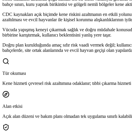
bahçe sınırı, kuru yaprak birikintisi ve gölgeli nemli bölgeler kene ak
CDC kaynakları açık biçimde kene riskini azaltmanın en etkili yolunun
azaltılması ve evcil hayvanlar ile kişisel korunma alışkanlıklarının iyi
Vücuda yapışmış keneyi çıkarmak sağlık ve doğru müdahale konusudur. 
birbirine karıştırmak, kullanıcı beklentisini yanlış yere taşır.
Doğru plan kurulduğunda amaç sıfır risk vaadi vermek değil; kullanıcıy
bahçelerde, site ortak alanlarında ve evcil hayvan geçişi olan yapılar
Tür okuması
Kene hizmeti çevresel risk azaltımına odaklanır; tıbbi çıkarma hizmeti 
Alan etkisi
Açık alan düzeni ve bakım planı olmadan tek uygulama sınırlı kalabili