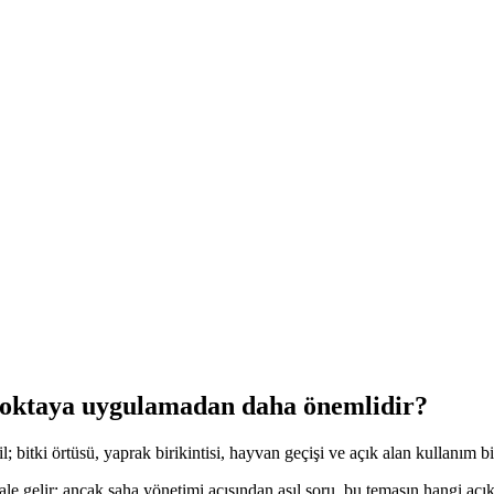
 noktaya uygulamadan daha önemlidir?
bitki örtüsü, yaprak birikintisi, hayvan geçişi ve açık alan kullanım biç
ale gelir; ancak saha yönetimi açısından asıl soru, bu temasın hangi açı