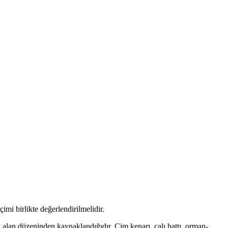
imi birlikte değerlendirilmelidir.
k alan düzeninden kaynaklandığıdır. Çim kenarı, çalı hattı, orman-