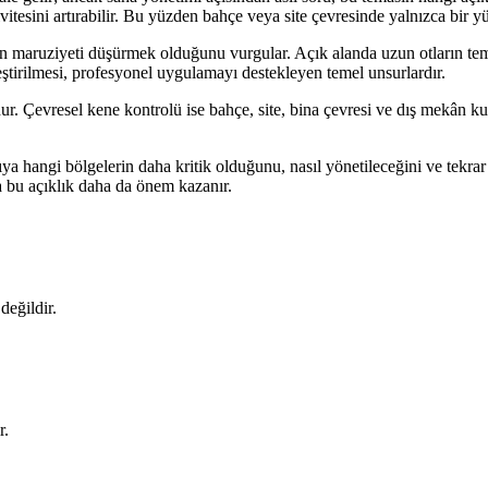
tivitesini artırabilir. Bu yüzden bahçe veya site çevresinde yalnızca bir 
 maruziyeti düşürmek olduğunu vurgular. Açık alanda uzun otların temiz
leştirilmesi, profesyonel uygulamayı destekleyen temel unsurlardır.
Çevresel kene kontrolü ise bahçe, site, bina çevresi ve dış mekân kull
a hangi bölgelerin daha kritik olduğunu, nasıl yönetileceğini ve tekrar r
da bu açıklık daha da önem kazanır.
değildir.
r.