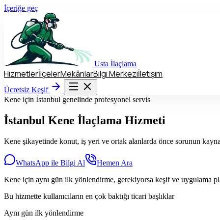
İçeriğe geç
Usta
İlaçlama
Hizmetler
İlçeler
Mekânlar
Bilgi Merkezi
İletişim
Hizmetler
İlçeler
Mekânlar
Bilgi Merkezi
İletişim
Ücretsiz Keşif
Ücretsiz Keşif
Kene için İstanbul genelinde profesyonel servis
İstanbul
Kene
İlaçlama Hizmeti
Kene şikayetinde konut, iş yeri ve ortak alanlarda önce sorunun kayna
WhatsApp ile Bilgi Al
Hemen Ara
Kene için aynı gün ilk yönlendirme, gerekiyorsa keşif ve uygulama pla
Bu hizmette kullanıcıların en çok baktığı ticari başlıklar
Aynı gün ilk yönlendirme