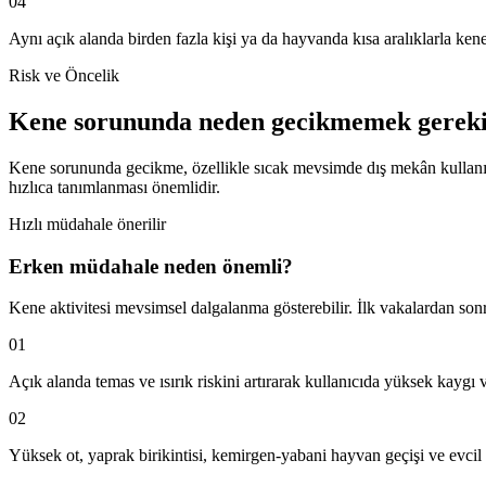
04
Aynı açık alanda birden fazla kişi ya da hayvanda kısa aralıklarla ke
Risk ve Öncelik
Kene sorununda neden gecikmemek gerek
Kene sorununda gecikme, özellikle sıcak mevsimde dış mekân kullanımın
hızlıca tanımlanması önemlidir.
Hızlı müdahale önerilir
Erken müdahale neden önemli?
Kene aktivitesi mevsimsel dalgalanma gösterebilir. İlk vakalardan so
01
Açık alanda temas ve ısırık riskini artırarak kullanıcıda yüksek kaygı 
02
Yüksek ot, yaprak birikintisi, kemirgen-yabani hayvan geçişi ve evci