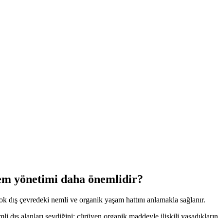
em yönetimi daha önemlidir?
ok dış çevredeki nemli ve organik yaşam hattını anlamakla sağlanır.
mli dış alanları sevdiğini; çürüyen organik maddeyle ilişkili yaşadıklar