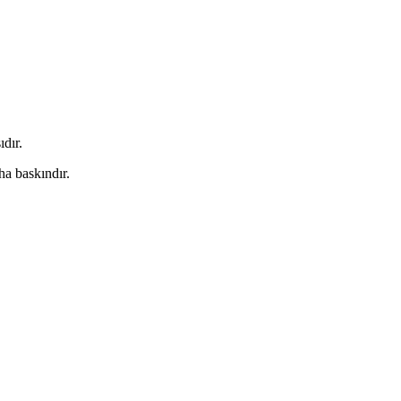
dır.
ha baskındır.