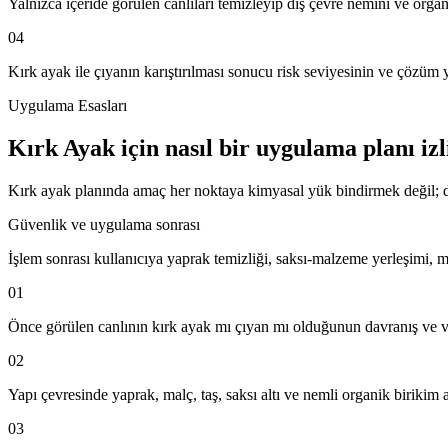
Yalnızca içeride görülen canlıları temizleyip dış çevre nemini ve org
04
Kırk ayak ile çıyanın karıştırılması sonucu risk seviyesinin ve çözü
Uygulama Esasları
Kırk Ayak için nasıl bir uygulama planı iz
Kırk ayak planında amaç her noktaya kimyasal yük bindirmek değil; dış
Güvenlik ve uygulama sonrası
İşlem sonrası kullanıcıya yaprak temizliği, saksı-malzeme yerleşimi, mal
01
Önce görülen canlının kırk ayak mı çıyan mı olduğunun davranış ve vü
02
Yapı çevresinde yaprak, malç, taş, saksı altı ve nemli organik birikim a
03