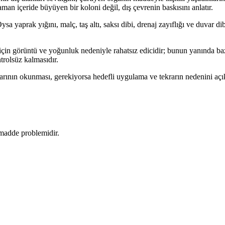
an içeride büyüyen bir koloni değil, dış çevrenin baskısını anlatır.
 yaprak yığını, malç, taş altı, saksı dibi, drenaj zayıflığı ve duvar dib
çin görüntü ve yoğunluk nedeniyle rahatsız edicidir; bunun yanında bazı t
rolsüz kalmasıdır.
larının okunması, gerekiyorsa hedefli uygulama ve tekrarın nedenini açı
 madde problemidir.