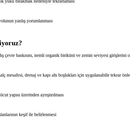
anik yükü bırakmak nedeniyle tekrarlaması
m yolunun yanlış yorumlanması
liyoruz?
 çevre baskısını, nemli organik birikimi ve zemin seviyesi girişlerini 
ç mesafesi, drenaj ve kapı altı boşlukları için uygulanabilir tekrar önlem
cut yapısı üzerinden ayrıştırılması
lanlarının keşif ile belirlenmesi