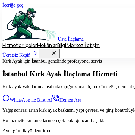
İçeriğe geç
Usta
İlaçlama
Hizmetler
İlçeler
Mekânlar
Bilgi Merkezi
İletişim
Hizmetler
İlçeler
Mekânlar
Bilgi Merkezi
İletişim
Ücretsiz Keşif
Ücretsiz Keşif
Kırk Ayak için İstanbul genelinde profesyonel servis
İstanbul
Kırk Ayak
İlaçlama Hizmeti
Kırk ayak vakalarında asıl odak çoğu zaman iç mekân değil; nemli dış ç
WhatsApp ile Bilgi Al
Hemen Ara
Yağış sonrası artan kırk ayak baskısını yapı çevresi ve giriş kontrolüyl
Bu hizmette kullanıcıların en çok baktığı ticari başlıklar
Aynı gün ilk yönlendirme