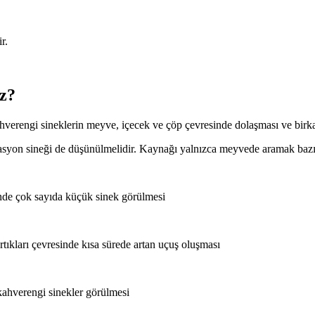
r.
ız?
verengi sineklerin meyve, içecek ve çöp çevresinde dolaşması ve birkaç
asyon sineği de düşünülmelidir. Kaynağı yalnızca meyvede aramak bazı 
inde çok sayıda küçük sinek görülmesi
tıkları çevresinde kısa sürede artan uçuş oluşması
kahverengi sinekler görülmesi