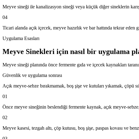
Meyve sineği ile kanalizasyon sineği veya küçük diğer sineklerin karış
04
Ticari alanda açık içecek, meyve hazırlık ve bar hattında tekrar eden g
Uygulama Esasları
Meyve Sinekleri için nasıl bir uygulama pl
Meyve sineği planında önce fermente gıda ve içecek kaynakları taranır.
Güvenlik ve uygulama sonrası
Açık meyve-sebze bırakmamak, boş şişe ve kutuları yıkamak, çöpü sık a
01
Önce meyve sineğinin beslendiği fermente kaynak, açık meyve-sebze, iç
02
Meyve kasesi, tezgah altı, çöp kutusu, boş şişe, paspas kovası ve benzer
03