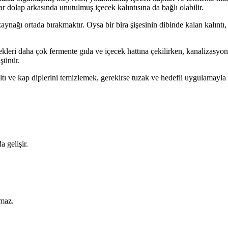
 dolap arkasında unutulmuş içecek kalıntısına da bağlı olabilir.
kaynağı ortada bırakmaktır. Oysa bir bira şişesinin dibinde kalan kalınt
eri daha çok fermente gıda ve içecek hattına çekilirken, kanalizasyon s
üşünür.
ltı ve kap diplerini temizlemek, gerekirse tuzak ve hedefli uygulamay
 gelişir.
lmaz.