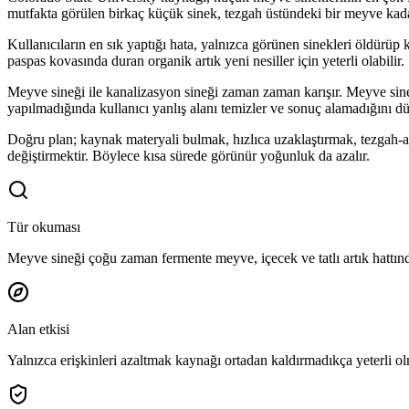
mutfakta görülen birkaç küçük sinek, tezgah üstündeki bir meyve kadar
Kullanıcıların en sık yaptığı hata, yalnızca görünen sinekleri öldürüp 
paspas kovasında duran organik artık yeni nesiller için yeterli olabilir.
Meyve sineği ile kanalizasyon sineği zaman zaman karışır. Meyve sinekl
yapılmadığında kullanıcı yanlış alanı temizler ve sonuç alamadığını d
Doğru plan; kaynak materyali bulmak, hızlıca uzaklaştırmak, tezgah-a
değiştirmektir. Böylece kısa sürede görünür yoğunluk da azalır.
Tür okuması
Meyve sineği çoğu zaman fermente meyve, içecek ve tatlı artık hattında
Alan etkisi
Yalnızca erişkinleri azaltmak kaynağı ortadan kaldırmadıkça yeterli o