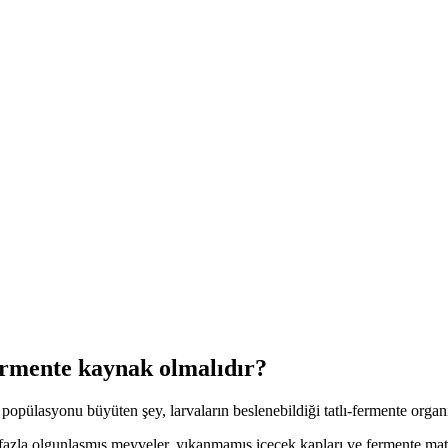
ermente kaynak olmalıdır?
popülasyonu büyüten şey, larvaların beslenebildiği tatlı-fermente organ
azla olgunlaşmış meyveler, yıkanmamış içecek kapları ve fermente mater