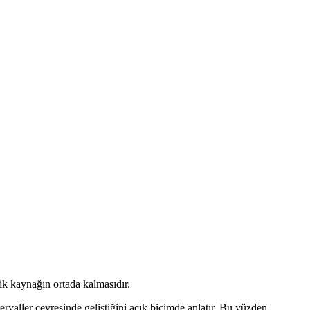
ik kaynağın ortada kalmasıdır.
yaller çevresinde geliştiğini açık biçimde anlatır. Bu yüzden