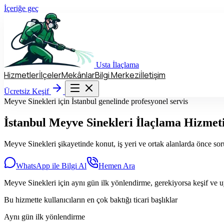
İçeriğe geç
Usta
İlaçlama
Hizmetler
İlçeler
Mekânlar
Bilgi Merkezi
İletişim
Hizmetler
İlçeler
Mekânlar
Bilgi Merkezi
İletişim
Ücretsiz Keşif
Ücretsiz Keşif
Meyve Sinekleri için İstanbul genelinde profesyonel servis
İstanbul
Meyve Sinekleri
İlaçlama Hizmet
Meyve Sinekleri şikayetinde konut, iş yeri ve ortak alanlarda önce so
WhatsApp ile Bilgi Al
Hemen Ara
Meyve Sinekleri için aynı gün ilk yönlendirme, gerekiyorsa keşif ve u
Bu hizmette kullanıcıların en çok baktığı ticari başlıklar
Aynı gün ilk yönlendirme