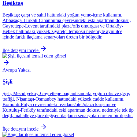
Beşiktaş
Beşiktaş; çarşı ve sahil hattındaki yoğun yeme-içme kullanımı,
Abbasağa-Türkali-Cihannüma çevresindeki eski apartman dokusu,
Gayrettepe-Levent tarafındaki plaza/ofis omurgası ve Ortaköy-
Bebek hattındaki yüksek ziyaretçi temposu nedeniyle aynı ilçe
içinde farklı ilaçlama senaryoları üreten bir bölgedir.
İlçe detayını incele
Avrupa Yakası
Şişli
Şişli; Mecidiyeköy-Gayrettepe bağlantısındaki yoğun ofis ve geçiş
trafiği, Nişantaşı-Osmanbey hattındaki yüksek cadde kullanımı,
Bomonti-Fulya çevresindeki rezidans/otel/plaza karışımı ve
Kurtuluş-Feriköy tarafındaki eski apartman dokusu nedeniyle tek tip
değil, mahalleye göre değişen ilaçlama senaryoları üreten bir ilçedir.
İlçe detayını incele