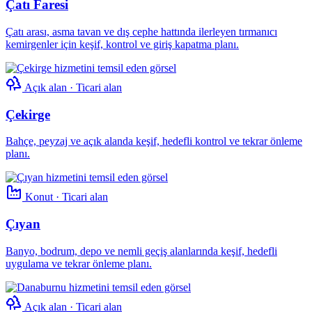
Çatı Faresi
Çatı arası, asma tavan ve dış cephe hattında ilerleyen tırmanıcı
kemirgenler için keşif, kontrol ve giriş kapatma planı.
Açık alan · Ticari alan
Çekirge
Bahçe, peyzaj ve açık alanda keşif, hedefli kontrol ve tekrar önleme
planı.
Konut · Ticari alan
Çıyan
Banyo, bodrum, depo ve nemli geçiş alanlarında keşif, hedefli
uygulama ve tekrar önleme planı.
Açık alan · Ticari alan