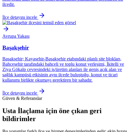
ilçedir.
İlçe detayını incele
Avrupa Yakası
Başakşehir
Başakşehir; Kayaşehir-Başakşehir etabındaki planlı site blokları,
Bahçeşehir tarafındaki bahçeli ve toplu konut yerleşimi, İkitelli ve
Ziya Gökalp çevresindeki iş/üretim alanları ile geniş açık alan ve
sağlık kampüsü etkisinin aynı ilçede buluştuğu, konut ve ticari
kullanımı birlikte okumayı gerektiren bir sahadır.
İlçe detayını incele
Güven & Referanslar
Usta İlaçlama için öne çıkan geri
bildirimler
Bu yorumlar farklı ilçe ve hizmet deneyimlerinden gelir; ekip hızını,