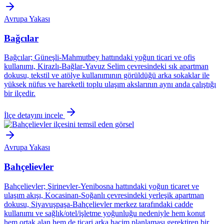
Avrupa Yakası
Bağcılar
Bağcılar; Güneşli-Mahmutbey hattındaki yoğun ticari ve ofis
kullanımı, Kirazlı-Bağlar-Yavuz Selim çevresindeki sık apartman
dokusu, tekstil ve atölye kullanımının görüldüğü arka sokaklar ile
yüksek nüfus ve hareketli toplu ulaşım akslarının aynı anda çalıştığı
bir ilçedir.
İlçe detayını incele
Avrupa Yakası
Bahçelievler
Bahçelievler; Şirinevler-Yenibosna hattındaki yoğun ticaret ve
ulaşım akışı, Kocasinan-Soğanlı çevresindeki yerleşik apartman
dokusu, Siyavuşpaşa-Bahçelievler merkez tarafındaki cadde
kullanımı ve sağlık/otel/işletme yoğunluğu nedeniyle hem konut
hem ortak alan hem de ticari arka hacim planlaması gerektiren bir