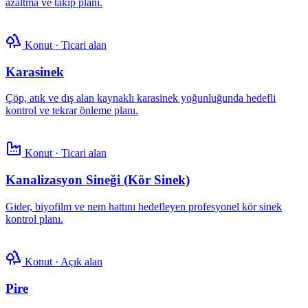
azaltma ve takip planı.
Konut · Ticari alan
Karasinek
Çöp, atık ve dış alan kaynaklı karasinek yoğunluğunda hedefli
kontrol ve tekrar önleme planı.
Konut · Ticari alan
Kanalizasyon Sineği (Kör Sinek)
Gider, biyofilm ve nem hattını hedefleyen profesyonel kör sinek
kontrol planı.
Konut · Açık alan
Pire