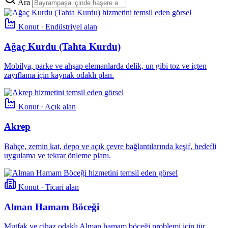
Ara
Konut · Endüstriyel alan
Ağaç Kurdu (Tahta Kurdu)
Mobilya, parke ve ahşap elemanlarda delik, un gibi toz ve içten
zayıflama için kaynak odaklı plan.
Konut · Açık alan
Akrep
Bahçe, zemin kat, depo ve açık çevre bağlantılarında keşif, hedefli
uygulama ve tekrar önleme planı.
Konut · Ticari alan
Alman Hamam Böceği
Mutfak ve cihaz odaklı Alman hamam böceği problemi için tür