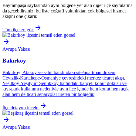
Bayrampaşa sayfasından aynı bölgede yer alan diğer ilçe sayfalarına
da geçebilirsiniz; bu liste coğrafi yakınlıktan çok bölgesel hizmet
akışını öne çıkarır.
Tüm ilçeleri gör
Avrupa Yakası
Bakırköy
Bakırköy; Ataköy ve sahil bandındaki site/apartman düzeni,
Cevizlik-Kartaltepe-Osmaniye çevresindeki merkez ticaret akışı,
Yeşilköy-Yeşilyurt-Şenlikköy hattındaki bahçeli konut dokusu ve
kıyı-park kullanımı nedeniyle aynı ilçe içinde hem konut hem açık
alan hem de ticari senaryolar üreten bir bölgedir.
İlçe detayını incele
Avrupa Yakası