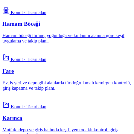
Konut · Ticari alan
Hamam Böceği
Hamam böceği türüne, yoğunluğa ve kullanım alanına göre keşif,
uygulama ve takip planı.
Konut · Ticari alan
Fare
Ev, iş yeri ve depo gibi alanlarda tür doğrulamalı kemirgen kontrolü,
giriş kapatma ve takip planı.
Konut · Ticari alan
Karınca
Mutfak, depo ve giriş hattında keşif, yem odaklı kontrol, giriş