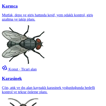
Karınca
Mutfak, depo ve giriş hattında keşif, yem odaklı kontrol, giriş
azaltma ve takip planı.
Konut · Ticari alan
Karasinek
Çöp, atık ve dış alan kaynaklı karasinek yoğunluğunda hedefli
kontrol ve tekrar önleme planı.