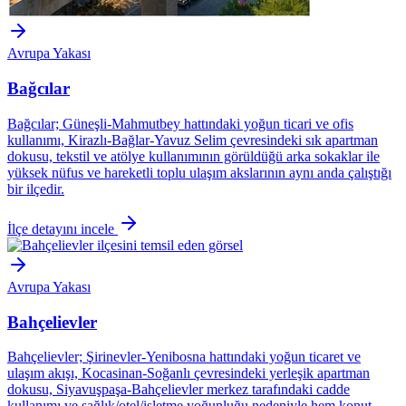
Avrupa Yakası
Bağcılar
Bağcılar; Güneşli-Mahmutbey hattındaki yoğun ticari ve ofis
kullanımı, Kirazlı-Bağlar-Yavuz Selim çevresindeki sık apartman
dokusu, tekstil ve atölye kullanımının görüldüğü arka sokaklar ile
yüksek nüfus ve hareketli toplu ulaşım akslarının aynı anda çalıştığı
bir ilçedir.
İlçe detayını incele
Avrupa Yakası
Bahçelievler
Bahçelievler; Şirinevler-Yenibosna hattındaki yoğun ticaret ve
ulaşım akışı, Kocasinan-Soğanlı çevresindeki yerleşik apartman
dokusu, Siyavuşpaşa-Bahçelievler merkez tarafındaki cadde
kullanımı ve sağlık/otel/işletme yoğunluğu nedeniyle hem konut