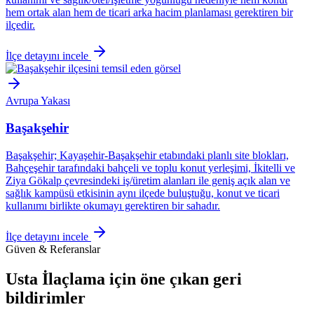
hem ortak alan hem de ticari arka hacim planlaması gerektiren bir
ilçedir.
İlçe detayını incele
Avrupa Yakası
Başakşehir
Başakşehir; Kayaşehir-Başakşehir etabındaki planlı site blokları,
Bahçeşehir tarafındaki bahçeli ve toplu konut yerleşimi, İkitelli ve
Ziya Gökalp çevresindeki iş/üretim alanları ile geniş açık alan ve
sağlık kampüsü etkisinin aynı ilçede buluştuğu, konut ve ticari
kullanımı birlikte okumayı gerektiren bir sahadır.
İlçe detayını incele
Güven & Referanslar
Usta İlaçlama için öne çıkan geri
bildirimler