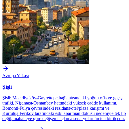
Avrupa Yakası
Şişli
Şişli; Mecidiyeköy-Gayrettepe bağlantısındaki yoğun ofis ve geçiş
trafiği, Nişantaşı-Osmanbey hattındaki yüksek cadde kullanımı,
Bomonti-Fulya çevresindeki rezidans/otel/plaza karışımı ve
Kurtuluş-Feriköy tarafındaki eski apartman dokusu nedeniyle tek tip
değil, mahalleye göre değişen ilaçlama senaryoları üreten bir ilçedir.