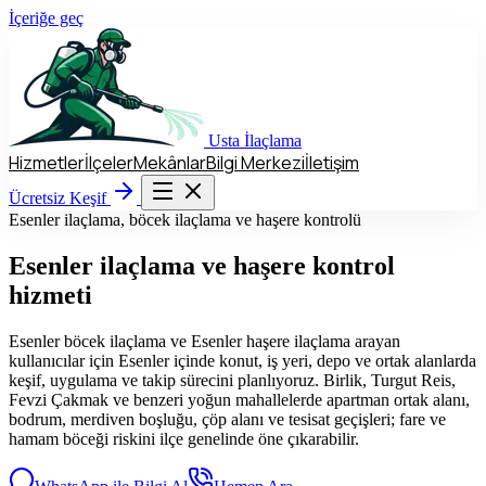
İçeriğe geç
Usta
İlaçlama
Hizmetler
İlçeler
Mekânlar
Bilgi Merkezi
İletişim
Hizmetler
İlçeler
Mekânlar
Bilgi Merkezi
İletişim
Ücretsiz Keşif
Ücretsiz Keşif
Esenler ilaçlama, böcek ilaçlama ve haşere kontrolü
Esenler
ilaçlama ve haşere kontrol
hizmeti
Esenler böcek ilaçlama ve Esenler haşere ilaçlama arayan
kullanıcılar için Esenler içinde konut, iş yeri, depo ve ortak alanlarda
keşif, uygulama ve takip sürecini planlıyoruz. Birlik, Turgut Reis,
Fevzi Çakmak ve benzeri yoğun mahallelerde apartman ortak alanı,
bodrum, merdiven boşluğu, çöp alanı ve tesisat geçişleri; fare ve
hamam böceği riskini ilçe genelinde öne çıkarabilir.