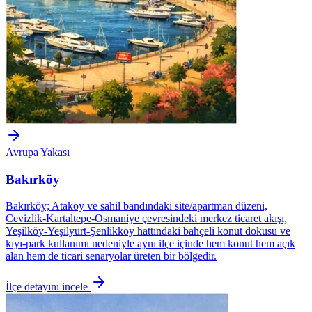
Avrupa Yakası
Bakırköy
Bakırköy; Ataköy ve sahil bandındaki site/apartman düzeni,
Cevizlik-Kartaltepe-Osmaniye çevresindeki merkez ticaret akışı,
Yeşilköy-Yeşilyurt-Şenlikköy hattındaki bahçeli konut dokusu ve
kıyı-park kullanımı nedeniyle aynı ilçe içinde hem konut hem açık
alan hem de ticari senaryolar üreten bir bölgedir.
İlçe detayını incele