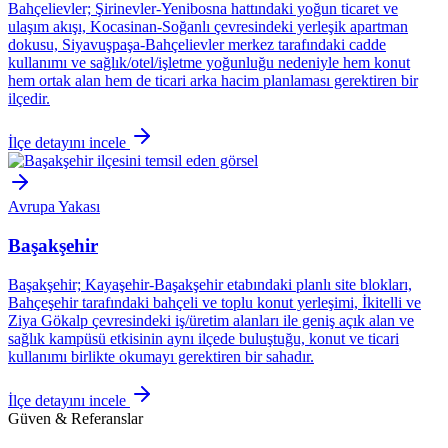
Bahçelievler; Şirinevler-Yenibosna hattındaki yoğun ticaret ve
ulaşım akışı, Kocasinan-Soğanlı çevresindeki yerleşik apartman
dokusu, Siyavuşpaşa-Bahçelievler merkez tarafındaki cadde
kullanımı ve sağlık/otel/işletme yoğunluğu nedeniyle hem konut
hem ortak alan hem de ticari arka hacim planlaması gerektiren bir
ilçedir.
İlçe detayını incele
Avrupa Yakası
Başakşehir
Başakşehir; Kayaşehir-Başakşehir etabındaki planlı site blokları,
Bahçeşehir tarafındaki bahçeli ve toplu konut yerleşimi, İkitelli ve
Ziya Gökalp çevresindeki iş/üretim alanları ile geniş açık alan ve
sağlık kampüsü etkisinin aynı ilçede buluştuğu, konut ve ticari
kullanımı birlikte okumayı gerektiren bir sahadır.
İlçe detayını incele
Güven & Referanslar