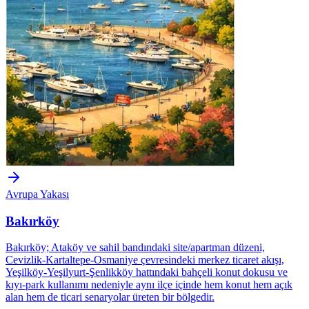
Avrupa Yakası
Bakırköy
Bakırköy; Ataköy ve sahil bandındaki site/apartman düzeni,
Cevizlik-Kartaltepe-Osmaniye çevresindeki merkez ticaret akışı,
Yeşilköy-Yeşilyurt-Şenlikköy hattındaki bahçeli konut dokusu ve
kıyı-park kullanımı nedeniyle aynı ilçe içinde hem konut hem açık
alan hem de ticari senaryolar üreten bir bölgedir.