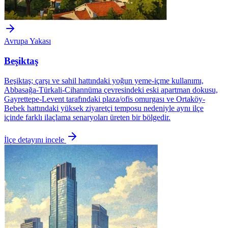
Avrupa Yakası
Beşiktaş
Beşiktaş; çarşı ve sahil hattındaki yoğun yeme-içme kullanımı,
Abbasağa-Türkali-Cihannüma çevresindeki eski apartman dokusu,
Gayrettepe-Levent tarafındaki plaza/ofis omurgası ve Ortaköy-
Bebek hattındaki yüksek ziyaretçi temposu nedeniyle aynı ilçe
içinde farklı ilaçlama senaryoları üreten bir bölgedir.
İlçe detayını incele