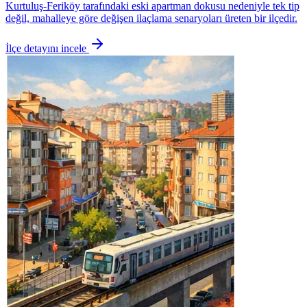
Kurtuluş-Feriköy tarafındaki eski apartman dokusu nedeniyle tek tip
değil, mahalleye göre değişen ilaçlama senaryoları üreten bir ilçedir.
İlçe detayını incele