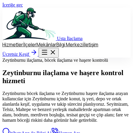
İçeriğe geç
Usta
İlaçlama
Hizmetler
İlçeler
Mekânlar
Bilgi Merkezi
İletişim
Hizmetler
İlçeler
Mekânlar
Bilgi Merkezi
İletişim
Ücretsiz Keşif
Ücretsiz Keşif
Zeytinburnu ilaçlama, böcek ilaçlama ve haşere kontrolü
Zeytinburnu
ilaçlama ve haşere kontrol
hizmeti
Zeytinburnu böcek ilaçlama ve Zeytinburnu haşere ilaçlama arayan
kullanıcılar için Zeytinburnu içinde konut, iş yeri, depo ve ortak
alanlarda keşif, uygulama ve takip sürecini planlıyoruz. Seyitnizam,
Telsiz, Maltepe ve benzeri yerleşik mahallelerde apartman ortak
alanı, bodrum, merdiven boşluğu, tesisat geçişi ve çöp alanı; fare ve
hamam böceği riskini daha görünür hale getirebilir.