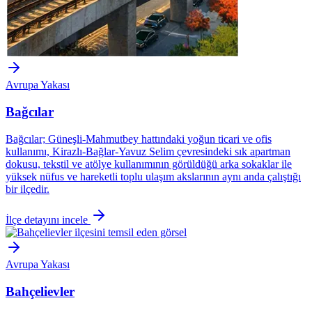
Avrupa Yakası
Bağcılar
Bağcılar; Güneşli-Mahmutbey hattındaki yoğun ticari ve ofis
kullanımı, Kirazlı-Bağlar-Yavuz Selim çevresindeki sık apartman
dokusu, tekstil ve atölye kullanımının görüldüğü arka sokaklar ile
yüksek nüfus ve hareketli toplu ulaşım akslarının aynı anda çalıştığı
bir ilçedir.
İlçe detayını incele
Avrupa Yakası
Bahçelievler