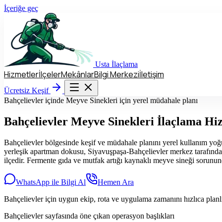
İçeriğe geç
Usta
İlaçlama
Hizmetler
İlçeler
Mekânlar
Bilgi Merkezi
İletişim
Hizmetler
İlçeler
Mekânlar
Bilgi Merkezi
İletişim
Ücretsiz Keşif
Ücretsiz Keşif
Bahçelievler içinde Meyve Sinekleri için yerel müdahale planı
Bahçelievler
Meyve Sinekleri İlaçlama Hi
Bahçelievler bölgesinde keşif ve müdahale planını yerel kullanım yoğ
yerleşik apartman dokusu, Siyavuşpaşa-Bahçelievler merkez tarafındak
ilçedir. Fermente gıda ve mutfak artığı kaynaklı meyve sineği sorunun
WhatsApp ile Bilgi Al
Hemen Ara
Bahçelievler için uygun ekip, rota ve uygulama zamanını hızlıca plan
Bahçelievler sayfasında öne çıkan operasyon başlıkları