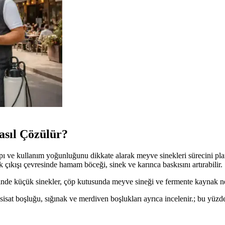
asıl Çözülür?
apı ve kullanım yoğunluğunu dikkate alarak meyve sinekleri sürecini pla
ık çıkışı çevresinde hamam böceği, sinek ve karınca baskısını artırabilir.
sinde küçük sinekler, çöp kutusunda meyve sineği ve fermente kaynak n
sisat boşluğu, sığınak ve merdiven boşlukları ayrıca incelenir.; bu yüzd