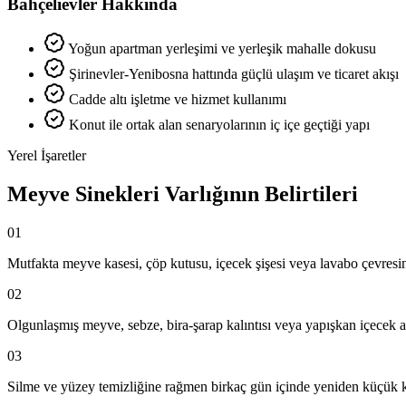
Bahçelievler Hakkında
Yoğun apartman yerleşimi ve yerleşik mahalle dokusu
Şirinevler-Yenibosna hattında güçlü ulaşım ve ticaret akışı
Cadde altı işletme ve hizmet kullanımı
Konut ile ortak alan senaryolarının iç içe geçtiği yapı
Yerel İşaretler
Meyve Sinekleri Varlığının Belirtileri
01
Mutfakta meyve kasesi, çöp kutusu, içecek şişesi veya lavabo çevres
02
Olgunlaşmış meyve, sebze, bira-şarap kalıntısı veya yapışkan içecek ar
03
Silme ve yüzey temizliğine rağmen birkaç gün içinde yeniden küçük 