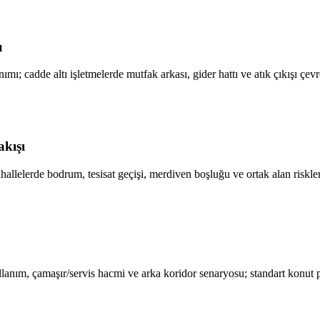
u
ımı; cadde altı işletmelerde mutfak arkası, gider hattı ve atık çıkışı çe
akışı
lelerde bodrum, tesisat geçişi, merdiven boşluğu ve ortak alan riskler
lanım, çamaşır/servis hacmi ve arka koridor senaryosu; standart konut 