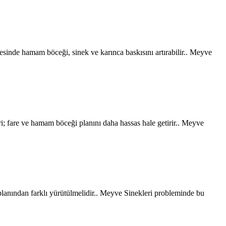
vresinde hamam böceği, sinek ve karınca baskısını artırabilir.. Meyve
i; fare ve hamam böceği planını daha hassas hale getirir.. Meyve
planından farklı yürütülmelidir.. Meyve Sinekleri probleminde bu