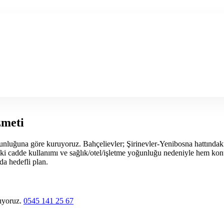
zmeti
unluğuna göre kuruyoruz. Bahçelievler; Şirinevler-Yenibosna hattındaki
i cadde kullanımı ve sağlık/otel/işletme yoğunluğu nedeniyle hem konu
da hedefli plan.
lıyoruz.
0545 141 25 67