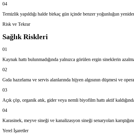
04
Temizlik yapıldığı halde birkaç gün içinde benzer yoğunluğun yenide
Risk ve Tekrar
Sağlık Riskleri
01
Kaynak hattı bulunmadığında yalnızca görülen ergin sineklerin azal
02
Gıda hazırlama ve servis alanlarında hijyen algısının düşmesi ve ope
03
Açık çöp, organik atık, gider veya nemli biyofilm hattı aktif kaldığı
04
Karasinek, meyve sineği ve kanalizasyon sineği senaryoları karıştığ
Yerel İşaretler