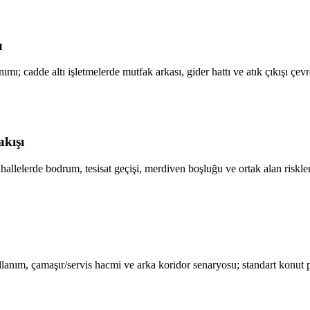
u
mı; cadde altı işletmelerde mutfak arkası, gider hattı ve atık çıkışı çev
akışı
elerde bodrum, tesisat geçişi, merdiven boşluğu ve ortak alan riskleri
lanım, çamaşır/servis hacmi ve arka koridor senaryosu; standart konut p