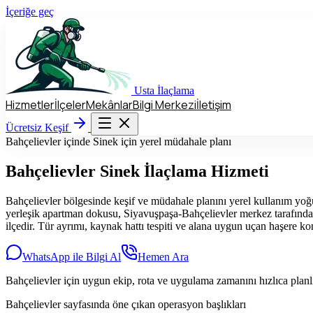
İçeriğe geç
Usta
İlaçlama
Hizmetler
İlçeler
Mekânlar
Bilgi Merkezi
İletişim
Hizmetler
İlçeler
Mekânlar
Bilgi Merkezi
İletişim
Ücretsiz Keşif
Ücretsiz Keşif
Bahçelievler içinde Sinek için yerel müdahale planı
Bahçelievler
Sinek İlaçlama Hizmeti
Bahçelievler bölgesinde keşif ve müdahale planını yerel kullanım yoğ
yerleşik apartman dokusu, Siyavuşpaşa-Bahçelievler merkez tarafındak
ilçedir. Tür ayrımı, kaynak hattı tespiti ve alana uygun uçan haşere kon
WhatsApp ile Bilgi Al
Hemen Ara
Bahçelievler için uygun ekip, rota ve uygulama zamanını hızlıca plan
Bahçelievler sayfasında öne çıkan operasyon başlıkları