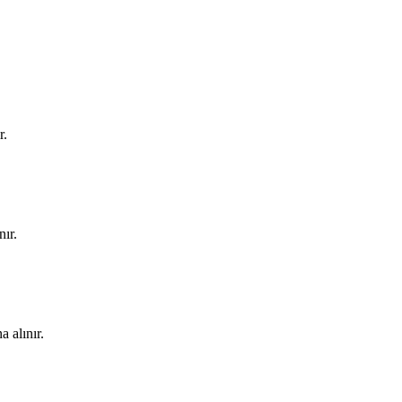
r.
ır.
a alınır.