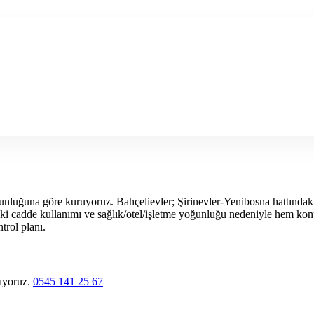
unluğuna göre kuruyoruz. Bahçelievler; Şirinevler-Yenibosna hattındaki
i cadde kullanımı ve sağlık/otel/işletme yoğunluğu nedeniyle hem konu
trol planı.
lıyoruz.
0545 141 25 67