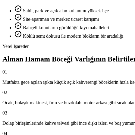
Sahil, park ve açık alan kullanımı yüksek ilçe
Site-apartman ve merkez ticaret karışımı
Bahçeli konutların görüldüğü kıyı mahalleleri
Köklü semt dokusu ile modern blokların bir aradalığı
Yerel İşaretler
Alman Hamam Böceği Varlığının Belirtile
01
Mutfakta gece açılan ışıkta küçük açık kahverengi böceklerin hızla k
02
Ocak, bulaşık makinesi, fırın ve buzdolabı motor arkası gibi sıcak ala
03
Dolap birleşimlerinde kahve telvesi gibi ince dışkı izleri ve boş yumur
04