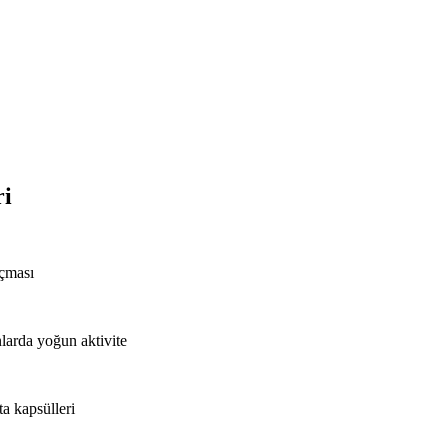
ri
açması
nlarda yoğun aktivite
ta kapsülleri