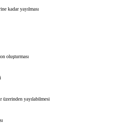
rine kadar yayılması
yon oluşturması
i
r üzerinden yayılabilmesi
sı