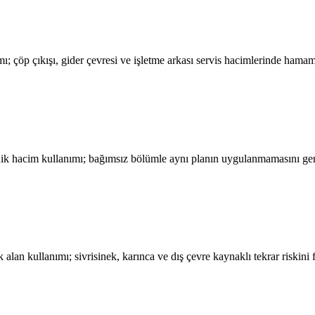
ı; çöp çıkışı, gider çevresi ve işletme arkası servis hacimlerinde hama
eknik hacim kullanımı; bağımsız bölümle aynı planın uygulanmamasını g
k alan kullanımı; sivrisinek, karınca ve dış çevre kaynaklı tekrar riskin