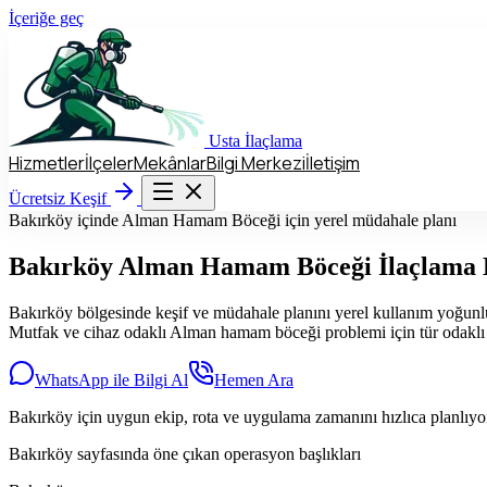
İçeriğe geç
Usta
İlaçlama
Hizmetler
İlçeler
Mekânlar
Bilgi Merkezi
İletişim
Hizmetler
İlçeler
Mekânlar
Bilgi Merkezi
İletişim
Ücretsiz Keşif
Ücretsiz Keşif
Bakırköy içinde Alman Hamam Böceği için yerel müdahale planı
Bakırköy
Alman Hamam Böceği İlaçlama 
Bakırköy bölgesinde keşif ve müdahale planını yerel kullanım yoğunluğu
Mutfak ve cihaz odaklı Alman hamam böceği problemi için tür odaklı k
WhatsApp ile Bilgi Al
Hemen Ara
Bakırköy için uygun ekip, rota ve uygulama zamanını hızlıca planlıy
Bakırköy sayfasında öne çıkan operasyon başlıkları