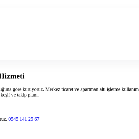
Hizmeti
na göre kuruyoruz. Merkez ticaret ve apartman altı işletme kullanımında
eşif ve takip planı.
oruz.
0545 141 25 67