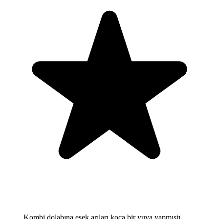
Kombi dolabına eşek arıları koca bir yuva yapmıştı,