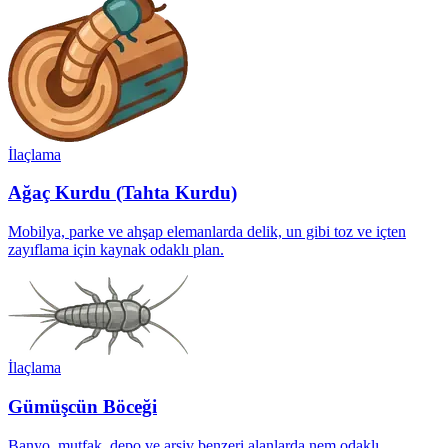
İlaçlama
Ağaç Kurdu (Tahta Kurdu)
Mobilya, parke ve ahşap elemanlarda delik, un gibi toz ve içten
zayıflama için kaynak odaklı plan.
İlaçlama
Gümüşcün Böceği
Banyo, mutfak, depo ve arşiv benzeri alanlarda nem odaklı