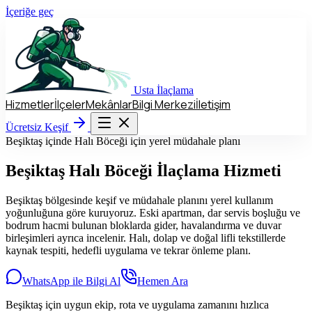
İçeriğe geç
Usta
İlaçlama
Hizmetler
İlçeler
Mekânlar
Bilgi Merkezi
İletişim
Hizmetler
İlçeler
Mekânlar
Bilgi Merkezi
İletişim
Ücretsiz Keşif
Ücretsiz Keşif
Beşiktaş içinde Halı Böceği için yerel müdahale planı
Beşiktaş
Halı Böceği İlaçlama Hizmeti
Beşiktaş bölgesinde keşif ve müdahale planını yerel kullanım
yoğunluğuna göre kuruyoruz. Eski apartman, dar servis boşluğu ve
bodrum hacmi bulunan bloklarda gider, havalandırma ve duvar
birleşimleri ayrıca incelenir. Halı, dolap ve doğal lifli tekstillerde
kaynak tespiti, hedefli uygulama ve tekrar önleme planı.
WhatsApp ile Bilgi Al
Hemen Ara
Beşiktaş için uygun ekip, rota ve uygulama zamanını hızlıca