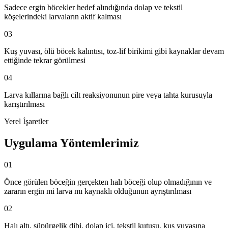
Sadece ergin böcekler hedef alındığında dolap ve tekstil
köşelerindeki larvaların aktif kalması
03
Kuş yuvası, ölü böcek kalıntısı, toz-lif birikimi gibi kaynaklar devam
ettiğinde tekrar görülmesi
04
Larva kıllarına bağlı cilt reaksiyonunun pire veya tahta kurusuyla
karıştırılması
Yerel İşaretler
Uygulama Yöntemlerimiz
01
Önce görülen böceğin gerçekten halı böceği olup olmadığının ve
zararın ergin mi larva mı kaynaklı olduğunun ayrıştırılması
02
Halı altı, süpürgelik dibi, dolap içi, tekstil kutusu, kuş yuvasına