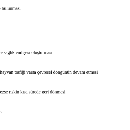
ne bulunması
ve sağlık endişesi oluşturması
l hayvan trafiği varsa çevresel döngünün devam etmesi
lmezse riskin kısa sürede geri dönmesi
sı