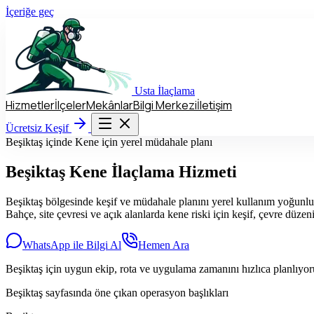
İçeriğe geç
Usta
İlaçlama
Hizmetler
İlçeler
Mekânlar
Bilgi Merkezi
İletişim
Hizmetler
İlçeler
Mekânlar
Bilgi Merkezi
İletişim
Ücretsiz Keşif
Ücretsiz Keşif
Beşiktaş içinde Kene için yerel müdahale planı
Beşiktaş
Kene İlaçlama Hizmeti
Beşiktaş bölgesinde keşif ve müdahale planını yerel kullanım yoğunlu
Bahçe, site çevresi ve açık alanlarda kene riski için keşif, çevre düze
WhatsApp ile Bilgi Al
Hemen Ara
Beşiktaş için uygun ekip, rota ve uygulama zamanını hızlıca planlıyo
Beşiktaş sayfasında öne çıkan operasyon başlıkları