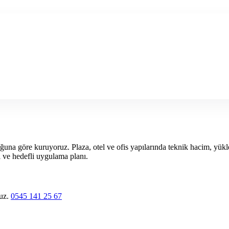
ğuna göre kuruyoruz. Plaza, otel ve ofis yapılarında teknik hacim, yük
ni ve hedefli uygulama planı.
ruz.
0545 141 25 67