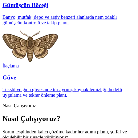
Gümüşcün Böceği
Banyo, mutfak, depo ve arşiv benzeri alanlarda nem odaklı
gümüşcün kontrolü ve takip planı.
İlaçlama
Güve
Tekstil ve gıda güvesinde tür ayrımı, kaynak temizliği, hedefli
uygulama ve tekrar önleme planı.
Nasıl Çalışıyoruz
Nasıl Çalışıyoruz?
Sorun tespitinden kalıcı çözüme kadar her adımı planlı, şeffaf ve
ölçülebilir bir süreçle yürütüyoruz.