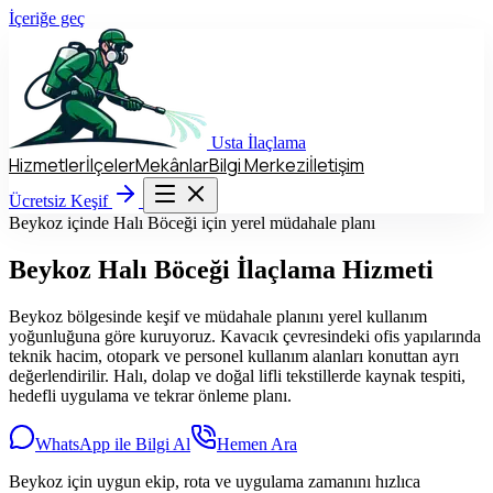
İçeriğe geç
Usta
İlaçlama
Hizmetler
İlçeler
Mekânlar
Bilgi Merkezi
İletişim
Hizmetler
İlçeler
Mekânlar
Bilgi Merkezi
İletişim
Ücretsiz Keşif
Ücretsiz Keşif
Beykoz içinde Halı Böceği için yerel müdahale planı
Beykoz
Halı Böceği İlaçlama Hizmeti
Beykoz bölgesinde keşif ve müdahale planını yerel kullanım
yoğunluğuna göre kuruyoruz. Kavacık çevresindeki ofis yapılarında
teknik hacim, otopark ve personel kullanım alanları konuttan ayrı
değerlendirilir. Halı, dolap ve doğal lifli tekstillerde kaynak tespiti,
hedefli uygulama ve tekrar önleme planı.
WhatsApp ile Bilgi Al
Hemen Ara
Beykoz için uygun ekip, rota ve uygulama zamanını hızlıca