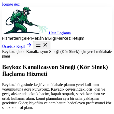
İçeriğe geç
Usta
İlaçlama
Hizmetler
İlçeler
Mekânlar
Bilgi Merkezi
İletişim
Hizmetler
İlçeler
Mekânlar
Bilgi Merkezi
İletişim
Ücretsiz Keşif
Ücretsiz Keşif
Beykoz içinde Kanalizasyon Sineği (Kör Sinek) için yerel müdahale
planı
Beykoz
Kanalizasyon Sineği (Kör Sinek)
İlaçlama Hizmeti
Beykoz bölgesinde keşif ve müdahale planını yerel kullanım
yoğunluğuna göre kuruyoruz. Kavacık çevresindeki ofis, otel ve
geçiş akslarında teknik hacim, kapalı otopark, servis koridoru ve
ortak kullanım alanı; konut planından ayrı bir saha yaklaşımı
gerektirir. Gider, biyofilm ve nem hattını hedefleyen profesyonel kör
sinek kontrol planı.