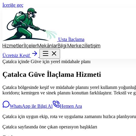
İçeriğe geç
Usta
İlaçlama
Hizmetler
İlçeler
Mekânlar
Bilgi Merkezi
İletişim
Hizmetler
İlçeler
Mekânlar
Bilgi Merkezi
İletişim
Ücretsiz Keşif
Ücretsiz Keşif
Çatalca içinde Güve için yerel müdahale planı
Çatalca
Güve İlaçlama Hizmeti
Çatalca bölgesinde keşif ve müdahale planını yerel kullanım yoğunluğun
koridoru; kemirgen ve sinek planını konuttan farklılaştırır. Tekstil ve
WhatsApp ile Bilgi Al
Hemen Ara
Çatalca için uygun ekip, rota ve uygulama zamanını hızlıca planlıyor
Çatalca sayfasında öne çıkan operasyon başlıkları