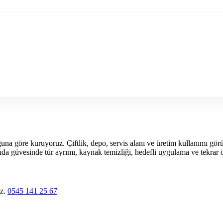
a göre kuruyoruz. Çiftlik, depo, servis alanı ve üretim kullanımı görüle
 gıda güvesinde tür ayrımı, kaynak temizliği, hedefli uygulama ve tekrar 
uz.
0545 141 25 67