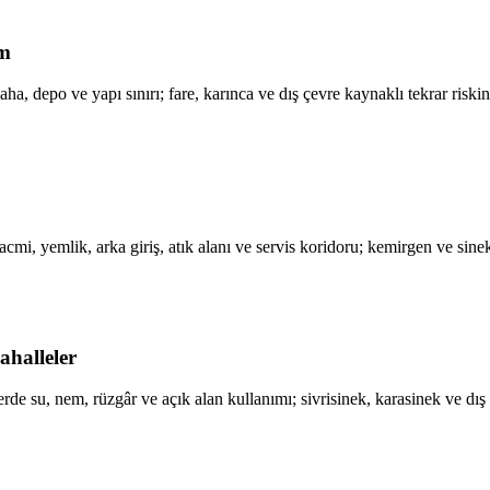
im
ha, depo ve yapı sınırı; fare, karınca ve dış çevre kaynaklı tekrar riski
acmi, yemlik, arka giriş, atık alanı ve servis koridoru; kemirgen ve sine
ahalleler
erde su, nem, rüzgâr ve açık alan kullanımı; sivrisinek, karasinek ve dış 