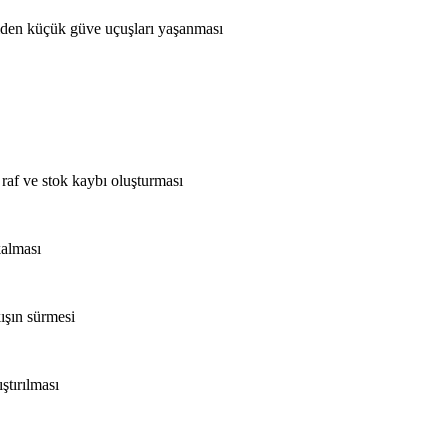
niden küçük güve uçuşları yaşanması
 raf ve stok kaybı oluşturması
kalması
ışın sürmesi
ıştırılması