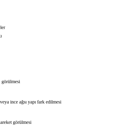
ler
ı
n görülmesi
veya ince ağsı yapı fark edilmesi
hareket görülmesi