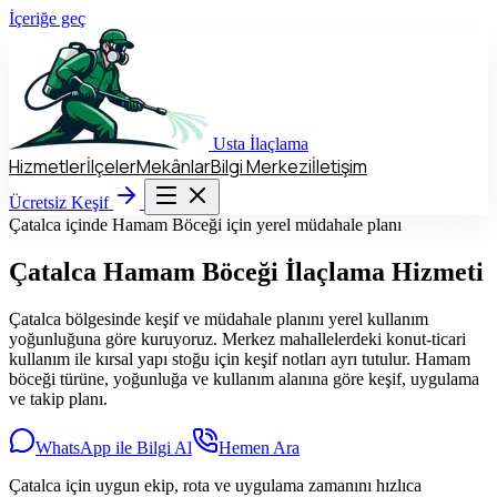
İçeriğe geç
Usta
İlaçlama
Hizmetler
İlçeler
Mekânlar
Bilgi Merkezi
İletişim
Hizmetler
İlçeler
Mekânlar
Bilgi Merkezi
İletişim
Ücretsiz Keşif
Ücretsiz Keşif
Çatalca içinde Hamam Böceği için yerel müdahale planı
Çatalca
Hamam Böceği İlaçlama Hizmeti
Çatalca bölgesinde keşif ve müdahale planını yerel kullanım
yoğunluğuna göre kuruyoruz. Merkez mahallelerdeki konut-ticari
kullanım ile kırsal yapı stoğu için keşif notları ayrı tutulur. Hamam
böceği türüne, yoğunluğa ve kullanım alanına göre keşif, uygulama
ve takip planı.
WhatsApp ile Bilgi Al
Hemen Ara
Çatalca için uygun ekip, rota ve uygulama zamanını hızlıca