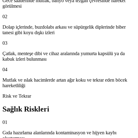
Gece saatlerinde mutfak, banyo veya tezgah çevresinde hareket
görülmesi
02
Dolap içlerinde, buzdolabı arkası ve süpürgelik diplerinde biber
tanesi gibi koyu dışkı izleri
03
Çatlak, menteşe dibi ve cihaz aralarında yumurta kapsülü ya da
kabuk izleri bulunması
04
Mutfak ve ıslak hacimlerde artan ağır koku ve tekrar eden böcek
hareketliliği
Risk ve Tekrar
Sağlık Riskleri
01
Gıda hazırlama alanlarında kontaminasyon ve hijyen kaybı