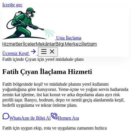
İçeriğe geç
Usta
İlaçlama
Hizmetler
İlçeler
Mekânlar
Bilgi Merkezi
İletişim
Hizmetler
İlçeler
Mekânlar
Bilgi Merkezi
İletişim
Ücretsiz Keşif
Ücretsiz Keşif
Fatih içinde Çıyan için yerel müdahale planı
Fatih
Çıyan İlaçlama Hizmeti
Fatih bölgesinde keşif ve müdahale planını yerel kullanım
yoğunluğuna göre kuruyoruz. Yeme-içme ve yoğun servis hatlarında
zemin kat işletme, üst kat konut ve arka depolama alanı ayrı risk
profili taşır. Banyo, bodrum, depo ve nemli geçiş alanlarında keşif,
hedefli uygulama ve tekrar önleme planı.
WhatsApp ile Bilgi Al
Hemen Ara
Fatih için uygun ekip, rota ve uygulama zamanını hızlıca