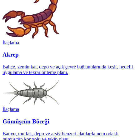
İlaçlama
Akrep
Bahçe, zemin kat, depo ve açık çevre bağlantılarında keşif, hedefli
uygulama ve tekrar önleme planı.
İlaçlama
Gümüşcün Böceği
Banyo, mutfak, depo ve arşiv benzeri alanlarda nem odaklı
gümüşcün kontrolü ve takip planı.