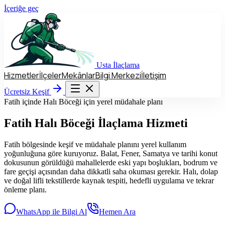
İçeriğe geç
Usta
İlaçlama
Hizmetler
İlçeler
Mekânlar
Bilgi Merkezi
İletişim
Hizmetler
İlçeler
Mekânlar
Bilgi Merkezi
İletişim
Ücretsiz Keşif
Ücretsiz Keşif
Fatih içinde Halı Böceği için yerel müdahale planı
Fatih
Halı Böceği İlaçlama Hizmeti
Fatih bölgesinde keşif ve müdahale planını yerel kullanım
yoğunluğuna göre kuruyoruz. Balat, Fener, Samatya ve tarihi konut
dokusunun görüldüğü mahallelerde eski yapı boşlukları, bodrum ve
fare geçişi açısından daha dikkatli saha okuması gerekir. Halı, dolap
ve doğal lifli tekstillerde kaynak tespiti, hedefli uygulama ve tekrar
önleme planı.
WhatsApp ile Bilgi Al
Hemen Ara