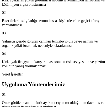
Kırk ayakların yoğun görünmesi nedeniyle kullanıcıda rahatsızlık ve
kötü hijyen algısı oluşturması
02
Bazı türlerin salgıladığı sıvının hassas kişilerde ciltte geçici tahriş
yaratabilmesi
03
Yalnızca içeride görülen canlıları temizleyip dış çevre nemini ve
organik yükü bırakmak nedeniyle tekrarlaması
04
Kırk ayak ile çıyanın karıştırılması sonucu risk seviyesinin ve çözüm
yolunun yanlış yorumlanması
Yerel İşaretler
Uygulama Yöntemlerimiz
01
Önce görülen canlının kırk ayak mı çıyan mı olduğunun davranış ve
vücut yapısı üzerinden ayrıştırılması