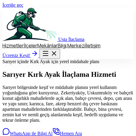
İçeriğe geç
Usta
İlaçlama
Hizmetler
İlçeler
Mekânlar
Bilgi Merkezi
İletişim
Hizmetler
İlçeler
Mekânlar
Bilgi Merkezi
İletişim
Ücretsiz Keşif
Ücretsiz Keşif
Sarıyer içinde Kırk Ayak için yerel müdahale planı
Sarıyer
Kırk Ayak İlaçlama Hizmeti
Sarıyer bölgesinde keşif ve müdahale planını yerel kullanım
yoğunluğuna göre kuruyoruz. Zekeriyaköy, Uskumruköy ve bahçeli
konut ağırlıklı mahallelerde açık alan, bahçe çevresi, depo, çatı arası
ve yapı sınırı; karınca, fare, akrep benzeri dış çevre baskısını
apartman mahallelerinden farklılaştırabilir. Bahçe, bina çevresi,
zemin kat ve nemli geçiş alanlarında keşif, hedefli uygulama ve
tekrar önleme planı.
WhatsApp ile Bilgi Al
Hemen Ara