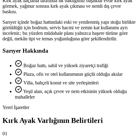
Kırk ayak ilaçlama tarafında ilk baktığımız başlıklar evde kırk ayak
görmek, yağmur sonrası kırk ayak çıkması ve nemli dış çevre
baskısı.
Sarıyer içinde boğaz hattındaki eski ve yenilenmiş yapı stoğu birlikte
görüldüğü için bodrum, servis hacmi ve zemin kat kullanımı ayrı
incelenir.; bu yüzden müdahale planı yalnızca haşere türüne göre
değil, mekân tipi ve temas yoğunluğuna göre şekillendirilir.
Sarıyer Hakkında
Boğaz hattı, sahil ve yüksek ziyaretçi trafiği
Plaza, ofis ve otel kullanımının güçlü olduğu akslar
Villa, bahçeli konut ve site yerleşimleri
Yeşil alan, açık çevre ve nem etkisinin yüksek olduğu
mahalleler
Yerel İşaretler
Kırk Ayak Varlığının Belirtileri
01