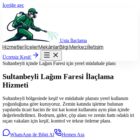
İçeriğe geç
Usta
İlaçlama
Hizmetler
İlçeler
Mekânlar
Bilgi Merkezi
İletişim
Hizmetler
İlçeler
Mekânlar
Bilgi Merkezi
İletişim
Ücretsiz Keşif
Ücretsiz Keşif
Sultanbeyli içinde Lağım Faresi için yerel müdahale planı
Sultanbeyli
Lağım Faresi İlaçlama
Hizmeti
Sultanbeyli bölgesinde keşif ve müdahale planını yerel kullanım
yoğunluğuna göre kuruyoruz. Zemin katında işletme bulunan
yapılarda ticari hacim ile üst kat konut kullanımı aynı plan içinde
değerlendirilmez. Bodrum, gider, çöp alanı ve zemin hattı odaklı iri
sıçan vakaları için keşif, kontrol ve tekrar önleme planı.
WhatsApp ile Bilgi Al
Hemen Ara