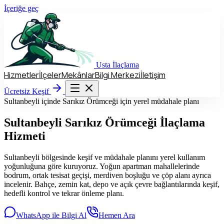
İçeriğe geç
Usta
İlaçlama
Hizmetler
İlçeler
Mekânlar
Bilgi Merkezi
İletişim
Hizmetler
İlçeler
Mekânlar
Bilgi Merkezi
İletişim
Ücretsiz Keşif
Ücretsiz Keşif
Sultanbeyli içinde Sarıkız Örümceği için yerel müdahale planı
Sultanbeyli
Sarıkız Örümceği İlaçlama
Hizmeti
Sultanbeyli bölgesinde keşif ve müdahale planını yerel kullanım
yoğunluğuna göre kuruyoruz. Yoğun apartman mahallelerinde
bodrum, ortak tesisat geçişi, merdiven boşluğu ve çöp alanı ayrıca
incelenir. Bahçe, zemin kat, depo ve açık çevre bağlantılarında keşif,
hedefli kontrol ve tekrar önleme planı.
WhatsApp ile Bilgi Al
Hemen Ara