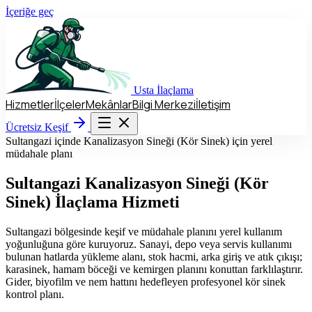
İçeriğe geç
Usta
İlaçlama
Hizmetler
İlçeler
Mekânlar
Bilgi Merkezi
İletişim
Hizmetler
İlçeler
Mekânlar
Bilgi Merkezi
İletişim
Ücretsiz Keşif
Ücretsiz Keşif
Sultangazi içinde Kanalizasyon Sineği (Kör Sinek) için yerel
müdahale planı
Sultangazi
Kanalizasyon Sineği (Kör
Sinek) İlaçlama Hizmeti
Sultangazi bölgesinde keşif ve müdahale planını yerel kullanım
yoğunluğuna göre kuruyoruz. Sanayi, depo veya servis kullanımı
bulunan hatlarda yükleme alanı, stok hacmi, arka giriş ve atık çıkışı;
karasinek, hamam böceği ve kemirgen planını konuttan farklılaştırır.
Gider, biyofilm ve nem hattını hedefleyen profesyonel kör sinek
kontrol planı.