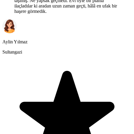
taşımış. Ne yapsak geçmedi. Evi öyle bir planla
ilaçladılar ki aradan uzun zaman geçti, hâlâ en ufak bir
haşere görmedik.
Aylin Yılmaz
Sultangazi