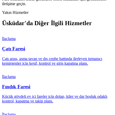
iletişime geçin.
Yakın Hizmetler
Üsküdar'da Diğer İlgili Hizmetler
İlaçlama
Çatı Faresi
Çatı arası, asma tavan ve dış cephe hattında ilerleyen tırmanıcı
kemirgenler için keşif, kontrol ve giriş kapatma planı.
İlaçlama
Fındık Faresi
Küçük gövdeli ev içi fareler için dolap, kiler ve dar boşluk odaklı
kontrol, kapatma ve takip planı.
İlaçlama