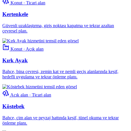
Konut · Ticari alan
Kertenkele
Güvenli uzaklaştırma, giriş noktası kapatma ve tekrar azaltan
çevresel plan.
Konut · Açık alan
Kırk Ayak
Bahçe, bina çevresi, zemin kat ve nemli geçiş alanlarında keşif,
hedefli uygulama ve tekrar önleme planı.
Açık alan · Ticari alan
Köstebek
Bahçe, çim alan ve peyzaj hattında keşif, tünel okuma ve tekrar
önleme planı.