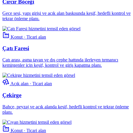
Cırcır Böceği
Gece sesi, yapı girişi ve açık alan baskısında keşif, hedefli kontrol ve
tekrar önleme planı.
Konut · Ticari alan
Çatı Faresi
Çatı arası, asma tavan ve dış cephe hattında ilerleyen tırmanıcı
kemirgenler için keşif, kontrol ve giriş kapatma planı.
Açık alan · Ticari alan
Çekirge
Bahçe, peyzaj ve açık alanda keşif, hedefli kontrol ve tekrar önleme
planı.
Konut · Ticari alan