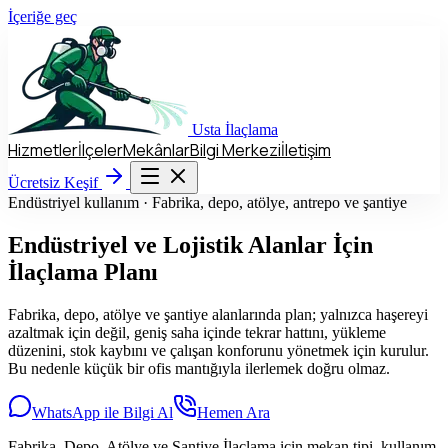
İçeriğe geç
Usta
İlaçlama
Hizmetler
İlçeler
Mekânlar
Bilgi Merkezi
İletişim
Hizmetler
İlçeler
Mekânlar
Bilgi Merkezi
İletişim
Ücretsiz Keşif
Ücretsiz Keşif
Endüstriyel kullanım · Fabrika, depo, atölye, antrepo ve şantiye
Endüstriyel ve Lojistik Alanlar
İçin
İlaçlama Planı
Fabrika, depo, atölye ve şantiye alanlarında plan; yalnızca haşereyi
azaltmak için değil, geniş saha içinde tekrar hattını, yükleme
düzenini, stok kaybını ve çalışan konforunu yönetmek için kurulur.
Bu nedenle küçük bir ofis mantığıyla ilerlemek doğru olmaz.
WhatsApp ile Bilgi Al
Hemen Ara
Fabrika, Depo, Atölye ve Şantiye İlaçlama için mekan tipi, kullanım