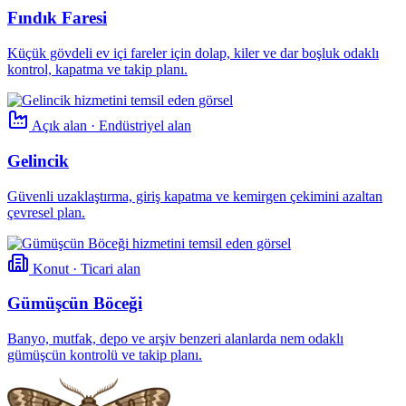
Fındık Faresi
Küçük gövdeli ev içi fareler için dolap, kiler ve dar boşluk odaklı
kontrol, kapatma ve takip planı.
Açık alan · Endüstriyel alan
Gelincik
Güvenli uzaklaştırma, giriş kapatma ve kemirgen çekimini azaltan
çevresel plan.
Konut · Ticari alan
Gümüşcün Böceği
Banyo, mutfak, depo ve arşiv benzeri alanlarda nem odaklı
gümüşcün kontrolü ve takip planı.