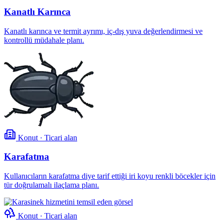
Kanatlı Karınca
Kanatlı karınca ve termit ayrımı, iç-dış yuva değerlendirmesi ve
kontrollü müdahale planı.
Konut · Ticari alan
Karafatma
Kullanıcıların karafatma diye tarif ettiği iri koyu renkli böcekler için
tür doğrulamalı ilaçlama planı.
Konut · Ticari alan