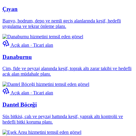
Çıyan
Banyo, bodrum, depo ve nemli geçiş alanlarında keşif, hedefli
uygulama ve tekrar önleme planı.
Açık alan · Ticari alan
Danaburnu
Çim, fide ve peyzaj alanında keşif, toprak altı zarar takibi ve hedefli
açık alan müdahale planı.
Açık alan · Ticari alan
Dantel Böceği
Süs bitkisi, çalı ve peyzaj hattında keşif, yaprak altı kontrolü ve
hedefli bitki koruma planı.