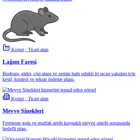
Konut · Ticari alan
Lağım Faresi
Bodrum, gider, çöp alanı ve zemin hattı odaklı iri sıçan vakaları için
keşif, kontrol ve tekrar önleme planı.
Konut · Ticari alan
Meyve Sinekleri
Fermente gıda ve mutfak artığı kaynaklı meyve sineği sorununda
hedefli plan.