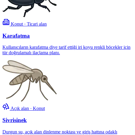
Konut · Ticari alan
Karafatma
Kullanıcıların karafatma diye tarif ettiği iri koyu renkli böcekler için
tür doğrulamalı ilaçlama planı.
Açık alan · Konut
Sivrisinek
Durgun su, açık alan dinlenme noktası ve giriş hattına odaklı