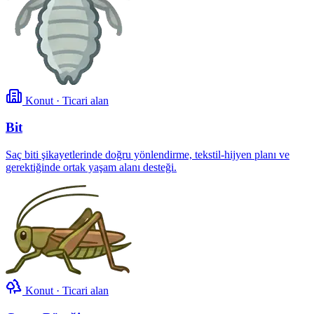
Konut · Ticari alan
Bit
Saç biti şikayetlerinde doğru yönlendirme, tekstil-hijyen planı ve
gerektiğinde ortak yaşam alanı desteği.
Konut · Ticari alan