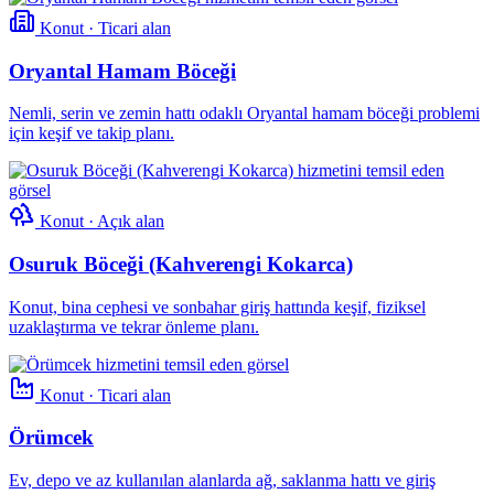
Konut · Ticari alan
Oryantal Hamam Böceği
Nemli, serin ve zemin hattı odaklı Oryantal hamam böceği problemi
için keşif ve takip planı.
Konut · Açık alan
Osuruk Böceği (Kahverengi Kokarca)
Konut, bina cephesi ve sonbahar giriş hattında keşif, fiziksel
uzaklaştırma ve tekrar önleme planı.
Konut · Ticari alan
Örümcek
Ev, depo ve az kullanılan alanlarda ağ, saklanma hattı ve giriş