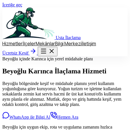
İçeriğe geç
Usta
İlaçlama
Hizmetler
İlçeler
Mekânlar
Bilgi Merkezi
İletişim
Hizmetler
İlçeler
Mekânlar
Bilgi Merkezi
İletişim
Ücretsiz Keşif
Ücretsiz Keşif
Beyoğlu içinde Karınca için yerel müdahale planı
Beyoğlu
Karınca İlaçlama Hizmeti
Beyoğlu bölgesinde keşif ve müdahale planını yerel kullanım
yoğunluğuna göre kuruyoruz. Yoğun turizm ve işletme kullanılan
sokaklarda zemin kat servis hacmi ile üst kat konut/ofis kullanımı
aynı planla ele alınmaz. Mutfak, depo ve giriş hattında keşif, yem
odaklı kontrol, giriş azaltma ve takip planı.
WhatsApp ile Bilgi Al
Hemen Ara
Beyoğlu için uygun ekip, rota ve uygulama zamanını hızlıca