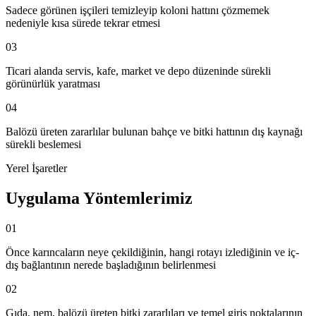
Sadece görünen işçileri temizleyip koloni hattını çözmemek
nedeniyle kısa sürede tekrar etmesi
03
Ticari alanda servis, kafe, market ve depo düzeninde sürekli
görünürlük yaratması
04
Balözü üreten zararlılar bulunan bahçe ve bitki hattının dış kaynağı
sürekli beslemesi
Yerel İşaretler
Uygulama Yöntemlerimiz
01
Önce karıncaların neye çekildiğinin, hangi rotayı izlediğinin ve iç-
dış bağlantının nerede başladığının belirlenmesi
02
Gıda, nem, balözü üreten bitki zararlıları ve temel giriş noktalarının