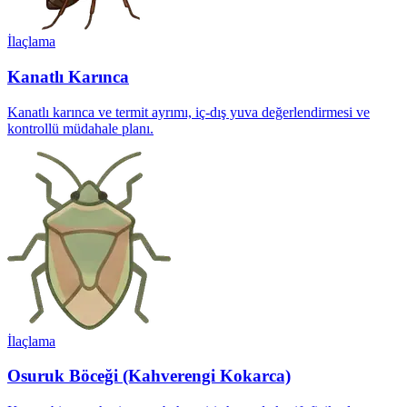
İlaçlama
Kanatlı Karınca
Kanatlı karınca ve termit ayrımı, iç-dış yuva değerlendirmesi ve
kontrollü müdahale planı.
İlaçlama
Osuruk Böceği (Kahverengi Kokarca)