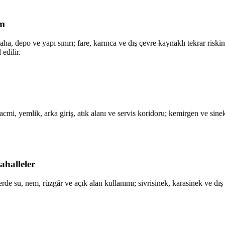
im
ha, depo ve yapı sınırı; fare, karınca ve dış çevre kaynaklı tekrar riski
edilir.
 hacmi, yemlik, arka giriş, atık alanı ve servis koridoru; kemirgen ve s
ahalleler
elerde su, nem, rüzgâr ve açık alan kullanımı; sivrisinek, karasinek ve 