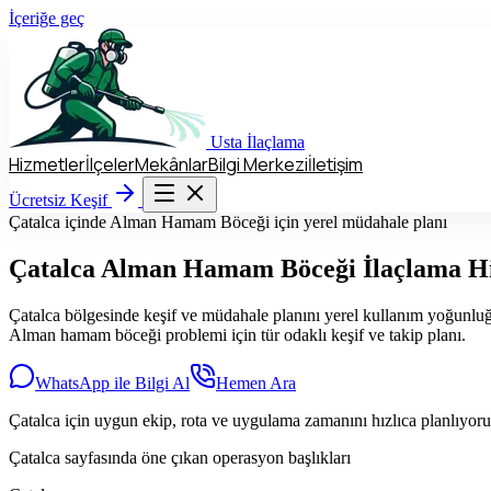
İçeriğe geç
Usta
İlaçlama
Hizmetler
İlçeler
Mekânlar
Bilgi Merkezi
İletişim
Hizmetler
İlçeler
Mekânlar
Bilgi Merkezi
İletişim
Ücretsiz Keşif
Ücretsiz Keşif
Çatalca içinde Alman Hamam Böceği için yerel müdahale planı
Çatalca
Alman Hamam Böceği İlaçlama H
Çatalca bölgesinde keşif ve müdahale planını yerel kullanım yoğunluğun
Alman hamam böceği problemi için tür odaklı keşif ve takip planı.
WhatsApp ile Bilgi Al
Hemen Ara
Çatalca için uygun ekip, rota ve uygulama zamanını hızlıca planlıyor
Çatalca sayfasında öne çıkan operasyon başlıkları