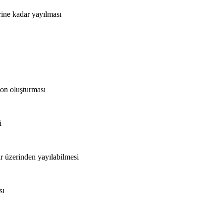
rine kadar yayılması
yon oluşturması
i
r üzerinden yayılabilmesi
sı