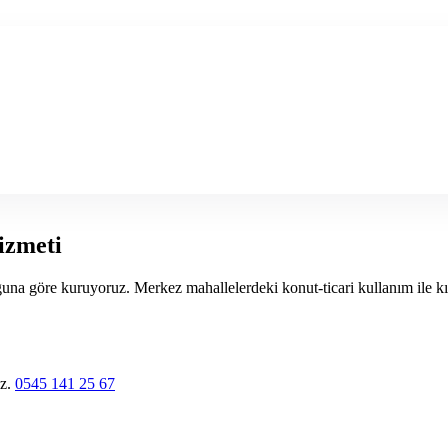
izmeti
a göre kuruyoruz. Merkez mahallelerdeki konut-ticari kullanım ile kırsa
uz.
0545 141 25 67