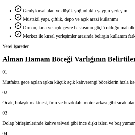
Geniş kırsal alan ve düşük yoğunluklu yaygın yerleşim
Müstakil yapı, çiftlik, depo ve açık arazi kullanımı
Orman, tarla ve açık çevre baskısının güçlü olduğu mahalle
Merkez ile kırsal yerleşimler arasında belirgin kullanım fark
Yerel İşaretler
Alman Hamam Böceği Varlığının Belirtile
01
Mutfakta gece açılan ışıkta küçük açık kahverengi böceklerin hızla k
02
Ocak, bulaşık makinesi, fırın ve buzdolabı motor arkası gibi sıcak ala
03
Dolap birleşimlerinde kahve telvesi gibi ince dışkı izleri ve boş yumur
04