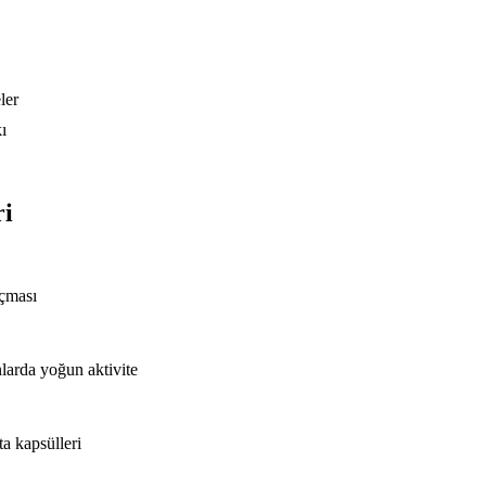
ler
ı
ri
açması
nlarda yoğun aktivite
ta kapsülleri