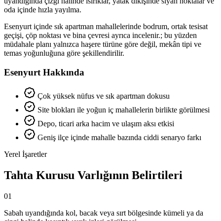
uyandığında çizgi halinde ısırıklar, yatak dikişinde siyah noktalar ve
oda içinde hızla yayılma.
Esenyurt içinde sık apartman mahallelerinde bodrum, ortak tesisat
geçişi, çöp noktası ve bina çevresi ayrıca incelenir.; bu yüzden
müdahale planı yalnızca haşere türüne göre değil, mekân tipi ve
temas yoğunluğuna göre şekillendirilir.
Esenyurt Hakkında
Çok yüksek nüfus ve sık apartman dokusu
Site blokları ile yoğun iç mahallelerin birlikte görülmesi
Depo, ticari arka hacim ve ulaşım aksı etkisi
Geniş ilçe içinde mahalle bazında ciddi senaryo farkı
Yerel İşaretler
Tahta Kurusu Varlığının Belirtileri
01
Sabah uyandığında kol, bacak veya sırt bölgesinde kümeli ya da