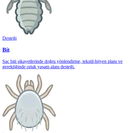
Desteği
Bit
Saç biti şikayetlerinde doğru yönlendirme, tekstil-hijyen planı ve
gerektiğinde ortak yaşam alanı desteği.