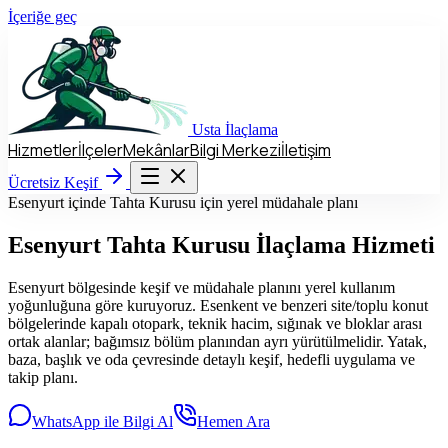
İçeriğe geç
Usta
İlaçlama
Hizmetler
İlçeler
Mekânlar
Bilgi Merkezi
İletişim
Hizmetler
İlçeler
Mekânlar
Bilgi Merkezi
İletişim
Ücretsiz Keşif
Ücretsiz Keşif
Esenyurt içinde Tahta Kurusu için yerel müdahale planı
Esenyurt
Tahta Kurusu İlaçlama Hizmeti
Esenyurt bölgesinde keşif ve müdahale planını yerel kullanım
yoğunluğuna göre kuruyoruz. Esenkent ve benzeri site/toplu konut
bölgelerinde kapalı otopark, teknik hacim, sığınak ve bloklar arası
ortak alanlar; bağımsız bölüm planından ayrı yürütülmelidir. Yatak,
baza, başlık ve oda çevresinde detaylı keşif, hedefli uygulama ve
takip planı.
WhatsApp ile Bilgi Al
Hemen Ara