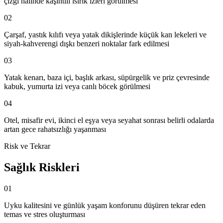
çizgi halinde kaşıntılı ısırık izleri görülmesi
02
Çarşaf, yastık kılıfı veya yatak dikişlerinde küçük kan lekeleri ve
siyah-kahverengi dışkı benzeri noktalar fark edilmesi
03
Yatak kenarı, baza içi, başlık arkası, süpürgelik ve priz çevresinde
kabuk, yumurta izi veya canlı böcek görülmesi
04
Otel, misafir evi, ikinci el eşya veya seyahat sonrası belirli odalarda
artan gece rahatsızlığı yaşanması
Risk ve Tekrar
Sağlık Riskleri
01
Uyku kalitesini ve günlük yaşam konforunu düşüren tekrar eden
temas ve stres oluşturması