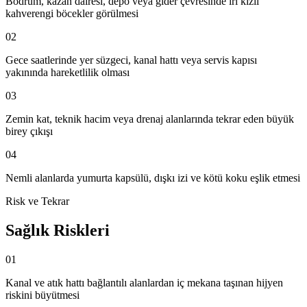
Bodrum, kazan dairesi, depo veya gider çevresinde iri kızıl
kahverengi böcekler görülmesi
02
Gece saatlerinde yer süzgeci, kanal hattı veya servis kapısı
yakınında hareketlilik olması
03
Zemin kat, teknik hacim veya drenaj alanlarında tekrar eden büyük
birey çıkışı
04
Nemli alanlarda yumurta kapsülü, dışkı izi ve kötü koku eşlik etmesi
Risk ve Tekrar
Sağlık Riskleri
01
Kanal ve atık hattı bağlantılı alanlardan iç mekana taşınan hijyen
riskini büyütmesi