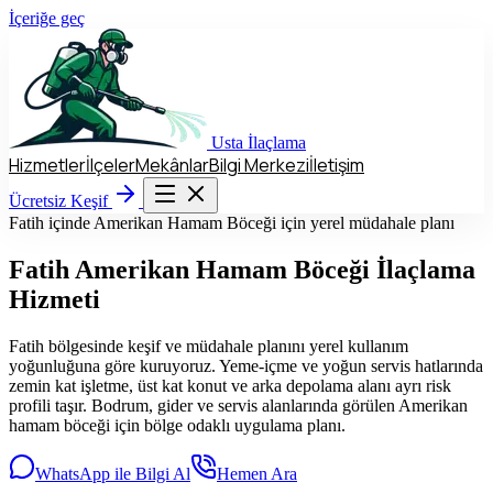
İçeriğe geç
Usta
İlaçlama
Hizmetler
İlçeler
Mekânlar
Bilgi Merkezi
İletişim
Hizmetler
İlçeler
Mekânlar
Bilgi Merkezi
İletişim
Ücretsiz Keşif
Ücretsiz Keşif
Fatih içinde Amerikan Hamam Böceği için yerel müdahale planı
Fatih
Amerikan Hamam Böceği İlaçlama
Hizmeti
Fatih bölgesinde keşif ve müdahale planını yerel kullanım
yoğunluğuna göre kuruyoruz. Yeme-içme ve yoğun servis hatlarında
zemin kat işletme, üst kat konut ve arka depolama alanı ayrı risk
profili taşır. Bodrum, gider ve servis alanlarında görülen Amerikan
hamam böceği için bölge odaklı uygulama planı.
WhatsApp ile Bilgi Al
Hemen Ara