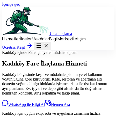
İçeriğe geç
Usta
İlaçlama
Hizmetler
İlçeler
Mekânlar
Bilgi Merkezi
İletişim
Hizmetler
İlçeler
Mekânlar
Bilgi Merkezi
İletişim
Ücretsiz Keşif
Ücretsiz Keşif
Kadıköy içinde Fare için yerel müdahale planı
Kadıköy
Fare İlaçlama Hizmeti
Kadıköy bölgesinde keşif ve müdahale planını yerel kullanım
yoğunluğuna göre kuruyoruz. Kafe, restoran ve apartman altı
ticaretin yoğun olduğu bloklarda işletme arkası ile üst kat konutu
ayrı planlanır. Ev, iş yeri ve depo gibi alanlarda tür doğrulamalı
kemirgen kontrolü, giriş kapatma ve takip planı.
WhatsApp ile Bilgi Al
Hemen Ara
Kadıköy için uygun ekip, rota ve uygulama zamanını hızlıca