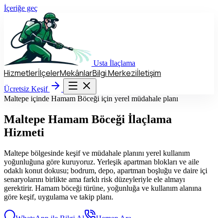
İçeriğe geç
Usta
İlaçlama
Hizmetler
İlçeler
Mekânlar
Bilgi Merkezi
İletişim
Hizmetler
İlçeler
Mekânlar
Bilgi Merkezi
İletişim
Ücretsiz Keşif
Ücretsiz Keşif
Maltepe içinde Hamam Böceği için yerel müdahale planı
Maltepe
Hamam Böceği İlaçlama
Hizmeti
Maltepe bölgesinde keşif ve müdahale planını yerel kullanım
yoğunluğuna göre kuruyoruz. Yerleşik apartman blokları ve aile
odaklı konut dokusu; bodrum, depo, apartman boşluğu ve daire içi
senaryolarını birlikte ama farklı risk düzeyleriyle ele almayı
gerektirir. Hamam böceği türüne, yoğunluğa ve kullanım alanına
göre keşif, uygulama ve takip planı.