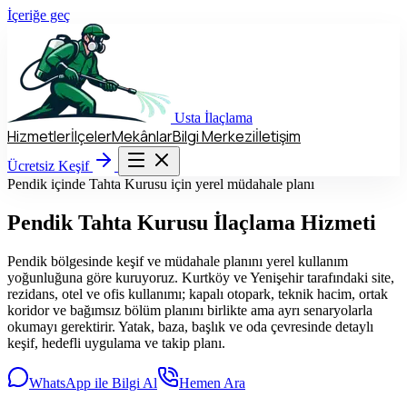
İçeriğe geç
Usta
İlaçlama
Hizmetler
İlçeler
Mekânlar
Bilgi Merkezi
İletişim
Hizmetler
İlçeler
Mekânlar
Bilgi Merkezi
İletişim
Ücretsiz Keşif
Ücretsiz Keşif
Pendik içinde Tahta Kurusu için yerel müdahale planı
Pendik
Tahta Kurusu İlaçlama Hizmeti
Pendik bölgesinde keşif ve müdahale planını yerel kullanım
yoğunluğuna göre kuruyoruz. Kurtköy ve Yenişehir tarafındaki site,
rezidans, otel ve ofis kullanımı; kapalı otopark, teknik hacim, ortak
koridor ve bağımsız bölüm planını birlikte ama ayrı senaryolarla
okumayı gerektirir. Yatak, baza, başlık ve oda çevresinde detaylı
keşif, hedefli uygulama ve takip planı.
WhatsApp ile Bilgi Al
Hemen Ara