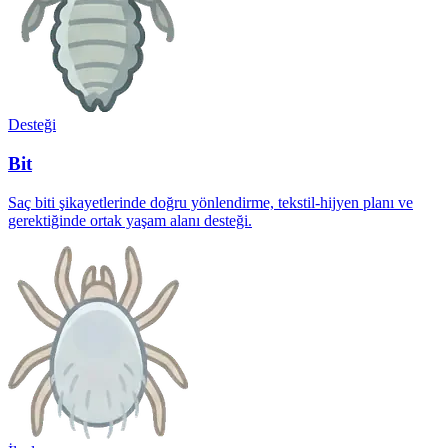
Desteği
Bit
Saç biti şikayetlerinde doğru yönlendirme, tekstil-hijyen planı ve
gerektiğinde ortak yaşam alanı desteği.