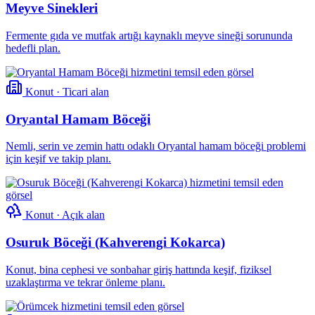
Meyve Sinekleri
Fermente gıda ve mutfak artığı kaynaklı meyve sineği sorununda
hedefli plan.
Konut · Ticari alan
Oryantal Hamam Böceği
Nemli, serin ve zemin hattı odaklı Oryantal hamam böceği problemi
için keşif ve takip planı.
Konut · Açık alan
Osuruk Böceği (Kahverengi Kokarca)
Konut, bina cephesi ve sonbahar giriş hattında keşif, fiziksel
uzaklaştırma ve tekrar önleme planı.