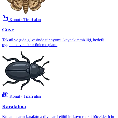
Konut · Ticari alan
Güve
Tekstil ve gıda güvesinde tür ayrımı, kaynak temizliği, hedefli
uygulama ve tekrar önleme planı.
Konut · Ticari alan
Karafatma
Kullanıcıların karafatma diye tarif ettiği iri koyu renkli böcekler için