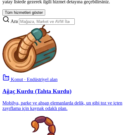
yatay listede gezerek ilgili hizmet detayına geçebilirsiniz.
Tüm hizmetleri göster
Ara
Konut · Endüstriyel alan
Ağaç Kurdu (Tahta Kurdu)
Mobilya, parke ve ahşap elemanlarda delik, un gibi toz ve içten
zayıflama için kaynak odaklı plan.