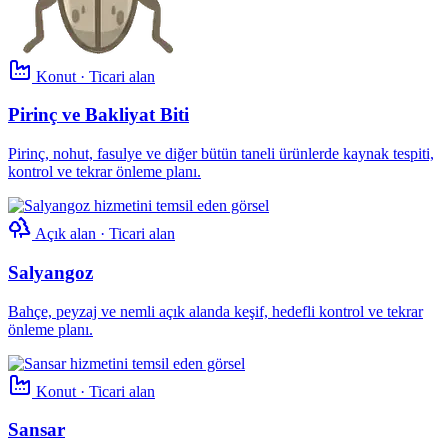
Konut · Ticari alan
Pirinç ve Bakliyat Biti
Pirinç, nohut, fasulye ve diğer bütün taneli ürünlerde kaynak tespiti,
kontrol ve tekrar önleme planı.
Açık alan · Ticari alan
Salyangoz
Bahçe, peyzaj ve nemli açık alanda keşif, hedefli kontrol ve tekrar
önleme planı.
Konut · Ticari alan
Sansar