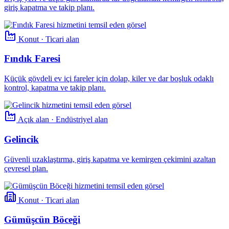
giriş kapatma ve takip planı.
Konut · Ticari alan
Fındık Faresi
Küçük gövdeli ev içi fareler için dolap, kiler ve dar boşluk odaklı
kontrol, kapatma ve takip planı.
Açık alan · Endüstriyel alan
Gelincik
Güvenli uzaklaştırma, giriş kapatma ve kemirgen çekimini azaltan
çevresel plan.
Konut · Ticari alan
Gümüşcün Böceği