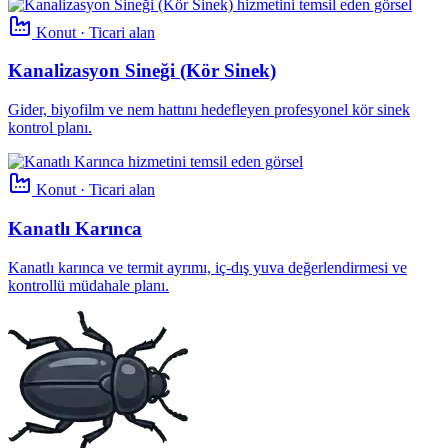
Konut · Ticari alan
Kanalizasyon Sineği (Kör Sinek)
Gider, biyofilm ve nem hattını hedefleyen profesyonel kör sinek
kontrol planı.
Konut · Ticari alan
Kanatlı Karınca
Kanatlı karınca ve termit ayrımı, iç-dış yuva değerlendirmesi ve
kontrollü müdahale planı.