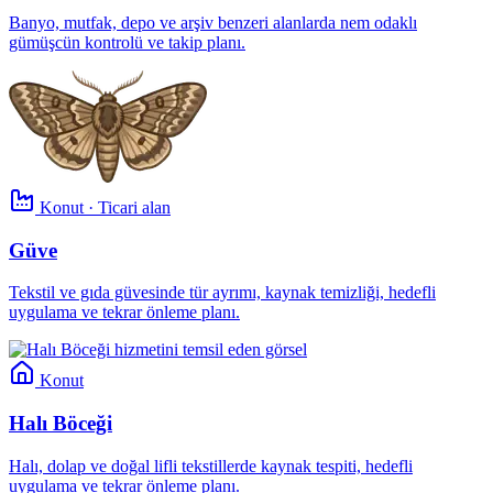
Banyo, mutfak, depo ve arşiv benzeri alanlarda nem odaklı
gümüşcün kontrolü ve takip planı.
Konut · Ticari alan
Güve
Tekstil ve gıda güvesinde tür ayrımı, kaynak temizliği, hedefli
uygulama ve tekrar önleme planı.
Konut
Halı Böceği
Halı, dolap ve doğal lifli tekstillerde kaynak tespiti, hedefli
uygulama ve tekrar önleme planı.