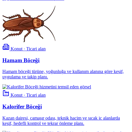
Konut · Ticari alan
Hamam Böceği
Hamam böceği türüne, yoğunluğa ve kullanım alanına göre keşif,
uygulama ve takip planı.
Konut · Ticari alan
Kalorifer Böceği
Kazan dairesi, çamaşır odası, teknik hacim ve sıcak iç alanlarda
keşif, hedefli kontrol ve tekrar önleme planı.