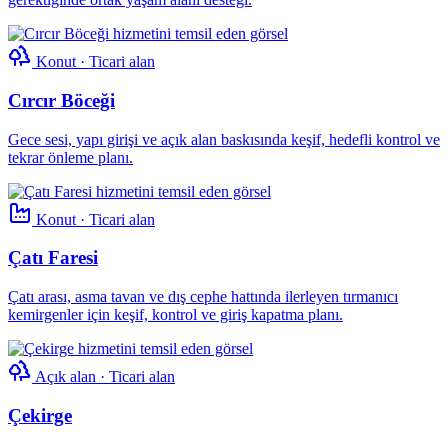
Konut · Ticari alan
Cırcır Böceği
Gece sesi, yapı girişi ve açık alan baskısında keşif, hedefli kontrol ve
tekrar önleme planı.
Konut · Ticari alan
Çatı Faresi
Çatı arası, asma tavan ve dış cephe hattında ilerleyen tırmanıcı
kemirgenler için keşif, kontrol ve giriş kapatma planı.
Açık alan · Ticari alan
Çekirge