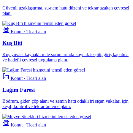
Güvenli uzaklaştırma, su-nem hattı düzeni ve tekrar azaltan çevresel
plan.
Konut · Ticari alan
Kuş Biti
Kuş yuvası kaynaklı mite sorunlarında kaynak tespiti, giriş kapatma
ve hedefli çevresel uygulama planı.
Konut · Ticari alan
Lağım Faresi
Bodrum, gider, çöp alanı ve zemin hattı odaklı iri sıçan vakaları için
keşif, kontrol ve tekrar önleme planı.
Konut · Ticari alan