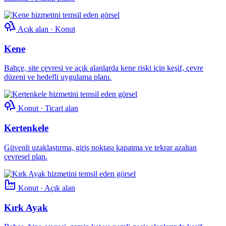
Açık alan · Konut
Kene
Bahçe, site çevresi ve açık alanlarda kene riski için keşif, çevre
düzeni ve hedefli uygulama planı.
Konut · Ticari alan
Kertenkele
Güvenli uzaklaştırma, giriş noktası kapatma ve tekrar azaltan
çevresel plan.
Konut · Açık alan
Kırk Ayak