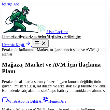
İçeriğe geç
Usta
İlaçlama
Hizmetler
İlçeler
Mekânlar
Bilgi Merkezi
İletişim
Hizmetler
İlçeler
Mekânlar
Bilgi Merkezi
İletişim
Ücretsiz Keşif
Ücretsiz Keşif
Perakende kullanımı · Market, mağaza, zincir şube ve AVM içi
alanlar
Mağaza, Market ve AVM
İçin İlaçlama
Planı
Perakende alanlarda sorun yalnızca hijyen konusu değildir; ürün
güveni, müşteri algısı, raf düzeni ve arka stok akışı birlikte etkilenir.
Bu nedenle satış alanı ile stok/depo hattı aynı mantıkla ele alınmaz.
WhatsApp ile Bilgi Al
Hemen Ara
Mağaza, Market ve AVM İlaçlama için mekan tipi, kullanım